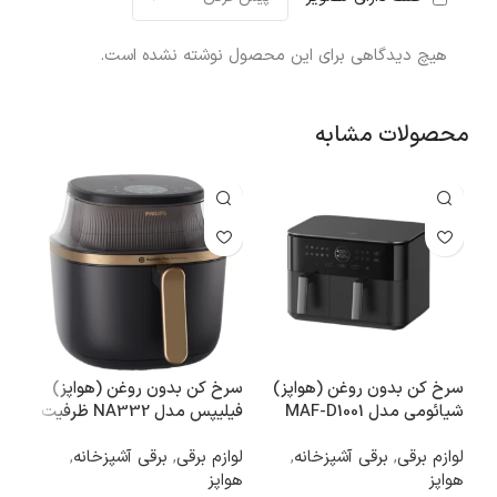
هیچ دیدگاهی برای این محصول نوشته نشده است.
محصولات مشابه
سرخ کن بدون روغن (هواپز)
سرخ کن بدون روغن (هواپز)
شمع LED ایکیا
شیائومی مدل MAF-D1001
فیلیپس مدل NA332 ظرفیت
شمع
ظرفیت ۱۰ لیتری
۶.۲ لیتری
لوازم برقی
,
برقی آشپزخانه
,
لوازم برقی
,
برقی آشپزخانه
,
دی (ED
هواپز
هواپز