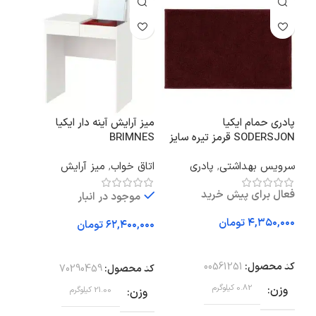
پادری حمام ایکیا
میز آرایش آینه دار ایکیا
پادر
SODERSJON قرمز تیره سایز
BRIMNES
50×80
کمرنگ، 50×
سرویس بهداشتی
,
پادری
اتاق خواب
,
میز آرایش
سرو
فعال برای پیش خرید
موجود در انبار
تومان
تومان
افزودن به سبد خرید
افزودن به سبد خرید
اف
کد محصول:
00561251
کد محصول:
70290459
کد 
وزن
0.82 کیلوگرم
وزن
21.00 کیلوگرم
وز