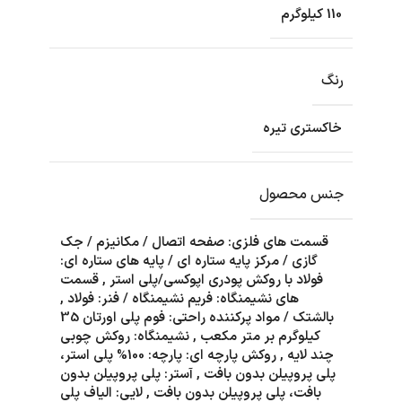
110 کیلوگرم
رنگ
خاکستری تیره
جنس محصول
قسمت های فلزی: صفحه اتصال / مکانیزم / جک
گازی / مرکز پایه ستاره ای / پایه های ستاره ای:
فولاد با روکش پودری اپوکسی/پلی استر
,
قسمت
های نشیمنگاه: فریم نشیمنگاه / فنر: فولاد
,
بالشتک / مواد پرکننده راحتی: فوم پلی اورتان 35
کیلوگرم بر متر مکعب
,
نشیمنگاه: روکش چوبی
چند لایه
,
روکش پارچه ای: پارچه: 100% پلی استر،
پلی پروپیلن بدون بافت
,
آستر: پلی پروپیلن بدون
بافت، پلی پروپیلن بدون بافت
,
لایی: الیاف پلی