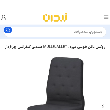
صندلی کنفرانس چرخ‌دار بدون دسته ایکیا MULLFJALLET، روکش ناگن طوسی تیره