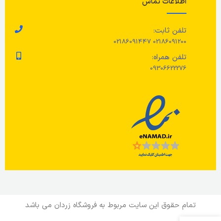
اطلاعات تماس
پلاستیک ABS
قد
جنس بدنه خرس
تلفن ثابت:
30 و
02186091200 02186091447
لاستیک سیلیکونی
حا
تلفن همراه:
09306622276
اس
وی
ضد
شد
دس
تب
تمام حقوق این سایت مربوط به فروشگاه زردان می باشد
حد