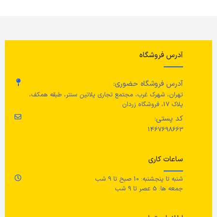
طول
بر
ارتفاع
13 سانتی متر
عرض
9 سانتی متر
وض
طول
73 سانتی متر
آدرس فروشگاه
ارتفاع
13 سانتی متر
قد
عرض
32 سانتی متر
آدرس فروشگاه حضوری:
رنگ
سفید
تهران، شهرک غرب، مجتمع تجاری پلاتین سنتر، طبقه همکف،
(حا
پلاک 17، فروشگاه زردان
طرح
خرس ایستاده
+ 2x 10W RMS-تویتر (حالت 
کد پستی:
1467698663
عم
جنس بدنه
ساعات کاری
پلاستیک پلی کربنات
زم
شنبه تا پنجشنبه: 10 صبح تا 9 شب
جمعه ها: 5 عصر تا 9 شب
جنس اتصالات
4.5 