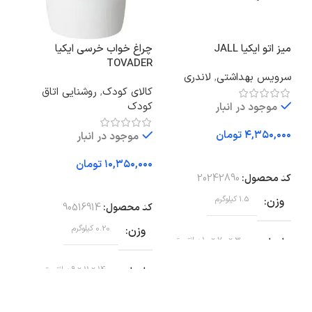
میز اتو ایکیا JALL
چراغ خواب خرسی ایکیا
اسپ
TOVADER
بی ال 
سرویس بهداشتی
,
لاندری
کالای کودک
,
روشنایی اتاق
لواز
کودک
موجود در انبار
تومان
موجود در انبار
تو
افزودن به سبد خرید
تومان
ان
کد محصول:
20242890
افزودن به سبد خرید
وزن
1.5 کیلوگرم
وز
کد محصول:
90516914
وزن
0.20 کیلوگرم
ابعاد
30 × 70 × 10 سانتیمتر
اب
ابعاد
14 × 11 × 9 سانتیمتر
رنگ
سفید
48.2 × .7
11 سانتی متر