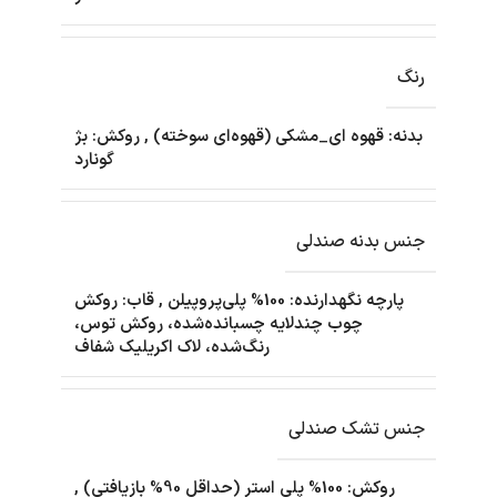
رنگ
بدنه: قهوه ای_مشکی (قهوه‌ای سوخته)
,
روکش: بژ
گونارد
جنس بدنه صندلی
پارچه نگهدارنده: 100% پلی‌پروپیلن
,
قاب: روکش
چوب چندلایه چسبانده‌شده، روکش توس،
رنگ‌شده، لاک اکریلیک شفاف
جنس تشک صندلی
روکش: 100% پلی استر (حداقل 90% بازیافتی)
,