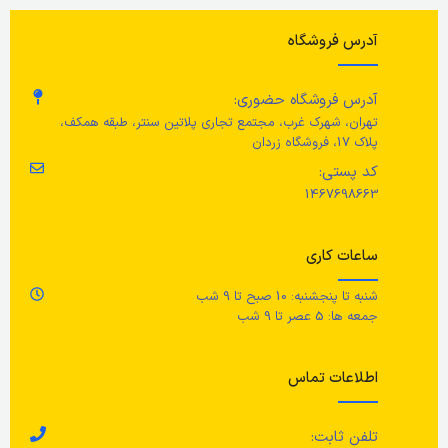
مر
آدرس فروشگاه
تعداد چنگال
4 عدد
رنگ
شیشه ای
غی
آدرس فروشگاه حضوری:
تعداد کارد
4 عدد
ارتفاع
14 سانتی متر
تهران، شهرک غرب، مجتمع تجاری پلاتین سنتر، طبقه همکف،
ع
پلاک 17، فروشگاه زردان
مراقبت ها
قابلیت شستشو در ماشین ظرفش
کد پستی:
1467698663
عم
قابل شستشو در ماشین ظرفشویی/
دارد
برای تمیز کردن کارد و چنگال های این
سرویس زیبا و کاهش خط خوردگی
ساعات کاری
ار
آن ها، همیشه بقایای مواد غذایی را
جنس
شیشه حرارت دیده
بلافاصله بشویید و خشک کنید.
شنبه تا پنجشنبه: 10 صبح تا 9 شب
رن
جمعه ها: 5 عصر تا 9 شب
تع
اطلاعات تماس
تلفن ثابت: