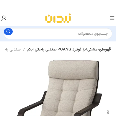
صندلی راحتی ایکیا POANG قهوه‌ای-مشکی/بژ گونارد
صندلی راحتی و راک