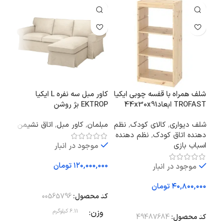
شلف همراه با قفسه چوبی ایکیا
کاور مبل سه‌ نفره L ایکیا
پاد
TROFAST ابعاد44x30x91
EKTROP بژ روشن
سانتی متر
۵۰x۸۰ سا
شلف دیواری
,
کالای کودک
,
نظم
مبلمان
,
کاور مبل
,
اتاق نشیمن
سرو
دهنده اتاق کودک
,
نظم دهنده
اسباب بازی
موجود در انبار
تومان
موجود در انبار
افزودن به سبد خرید
اف
تومان
کد محصول:
00565796
کد 
افزودن به سبد خرید
وزن
6.11 کیلوگرم
وز
کد محصول:
49487684