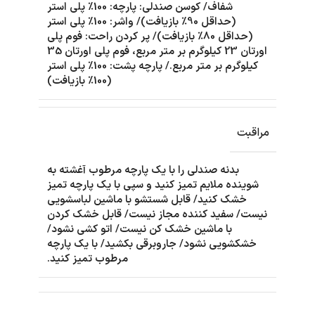
شفاف/ کوسن صندلی: پارچه: 100٪ پلی استر
(حداقل 90٪ بازیافت)/ واشر: 100٪ پلی استر
(حداقل 80٪ بازیافت)/ پر کردن راحت: فوم پلی
اورتان 23 کیلوگرم بر متر مربع، فوم پلی اورتان 35
کیلوگرم بر متر مربع./ پارچه پشت: 100٪ پلی استر
(100٪ بازیافت)
مراقبت
بدنه صندلی را با یک پارچه مرطوب آغشته به
شوینده ملایم تمیز کنید و سپی با یک پارچه تمیز
خشک کنید/ قابل شستشو با ماشین لباسشویی
نیست/ سفید کننده مجاز نیست/ قابل خشک کردن
با ماشین خشک کن نیست/ اتو کشی نشود/
خشکشویی نشود/ جاروبرقی بکشید/ با یک پارچه
مرطوب تمیز کنید.