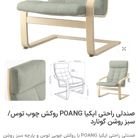
بزرگنمایی تصویر
صندلی راحتی ایکیا POANG روکش چوب توس/
سبز روشن گونارد
صندلی راحتی ایکیا
POANG با
روکش چوبی توس و پارچه سبز روشن