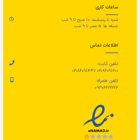
رن
ساعات کاری
قابل شستشو با ماشین لباسشویی.
شنبه تا پنجشنبه: 10 صبح تا 9 شب
ج
جمعه ها: 5 عصر تا 9 شب
اطلاعات تماس
حرارت
مر
تلفن ثابت:
02186091200 02186091447
تلفن همراه:
در
09306622276
سف
خش
سا
نش