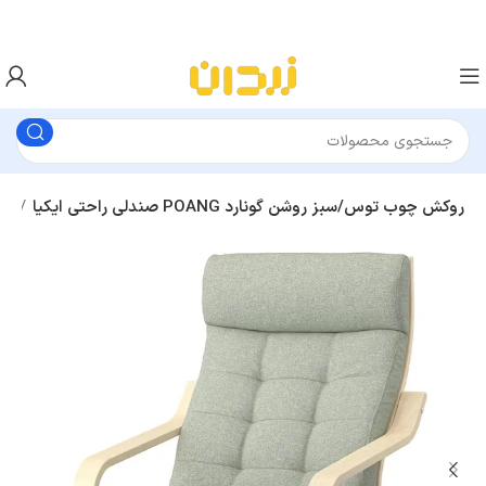
صندلی راحتی ایکیا POANG روکش چوب توس/سبز روشن گونارد
صندلی راحتی و راک