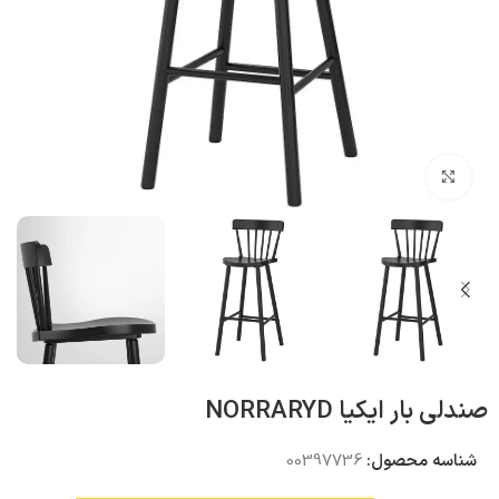
بزرگنمایی تصویر
صندلی بار ایکیا NORRARYD
شناسه محصول:
00397736