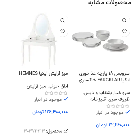
محصولات مشابه
سرویس 18 پارچه غذاخوری
میز آرایش ایکیا HEMNES
ایکیا FARGKLAR خاکستری
S 2026
اتاق خواب
,
میز آرایش
روشن مات
سرو غذا
,
بشقاب و دیس
,
نور 
ظروف سرو
,
آشپزخانه
ایست
موجود در انبار
تومان
موجود در انبار
افزودن به سبد خرید
تومان
کد محصول:
30374413
افزودن به سبد خرید
اف