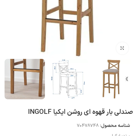
بزرگنمایی تصویر
صندلی بار قهوه ای روشن ایکیا INGOLF
شناسه محصول:
70478748