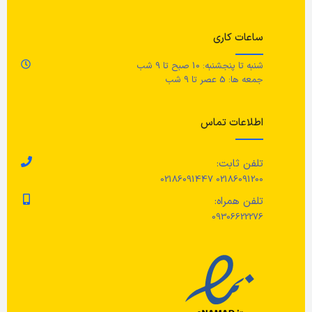
پا
کن
خش
رنگ
خاکستری روشن مات
ساعات کاری
نم
شنبه تا پنجشنبه: 10 صبح تا 9 شب
جنس محصول
ار
جمعه ها: 5 عصر تا 9 شب
ظروف سرامیک سنگی (چینی سنگی)
قط
اطلاعات تماس
مراقبت
قط
تلفن ثابت:
02186091200 02186091447
قابل‌استفاده در مایکروویو/ قابل
شستشو در ماشین ظرف‌شویی.
رن
تلفن همراه:
09306622276