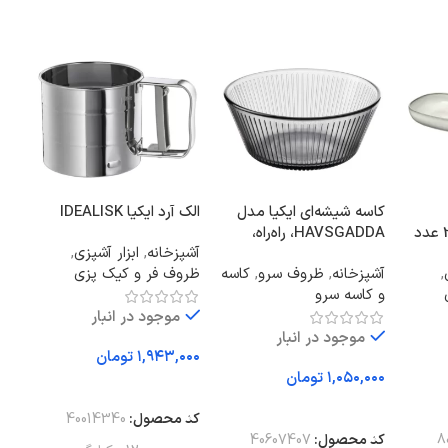
کاسه شیشه‌ای ایکیا مدل
الک آرد ایکیا IDEALISK
قوط
HAVSGADDA، راه‌راه،
آشپزخانه
,
ابزار آشپزی
,
خاکستری، قطر ۱۲
قا
,
آشپزخانه
,
ظروف سرو
,
کاسه
ظروف فر و کیک پزی
آشپ
سانتی‌متر
و کاسه سرو
موجود در انبار
موجود در انبار
تومان
تومان
افزودن به سبد خرید
ا
افزودن به سبد خرید
کد محصول:
40014340
کد
8
کد محصول:
40607407