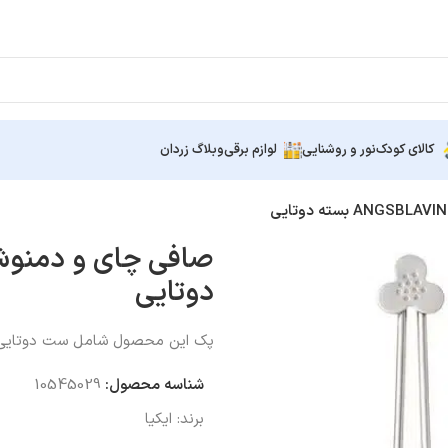
کالای کودک
نور و روشنایی
لوازم برقی
وبلاگ زردان
دوتایی
پک این محصول شامل ست دوتایی ا
شناسه محصول:
10545029
برند:
ایکیا