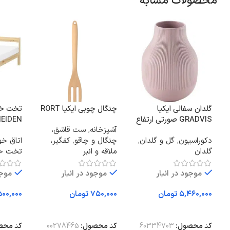
محصولات مشابه
گلدان سفالی ایکیا
چنگال چوبی ایکیا RORT
تخت خوا
GRADVIS صورتی ارتفاع
EIDEN
آشپزخانه
,
ست قاشق،
21 سانتی متر
دکوراسیون
,
گل و گلدان
,
چنگال و چاقو
,
کفگیر،
اتاق خو
گلدان
ملاقه و انبر
تخت خو
موجود در انبار
موجود در انبار
موجو
تومان
تومان
افزودن به سبد خرید
افزودن به سبد خرید
افزودن
کد محصول:
60334703
کد محصول:
00278465
کد محص