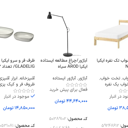
ب تک نفره ایکیا
آباژور/چراغ مطالعه ایستاده
ظرف فر و سرو ایکیا
N
ایکیا AROD سیاه
GLADELIG/ تعداد 2 عدد
اب
,
تخت خواب
,
آباژور
,
آباژور ایستاده
آشپزخانه
,
ابزار آشپزی
اب یک نفره
ظروف فر و کیک پزی
فعال برای پیش خرید
د در انبار
موجود در انبار
تومان
تومان
تومان
افزودن به سبد خرید
 به سبد خرید
افزودن به سبد خرید
کد محصول:
50389102
ول:
59248612
کد محصول:
0531081