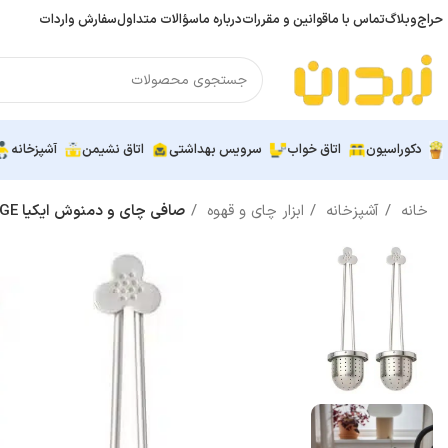
حراج
وبلاگ
تماس با ما
قوانین و مقررات
درباره ما
سؤالات متداول
سفارش واردات
دکوراسیون
اتاق خواب
سرویس بهداشتی
اتاق نشیمن
آشپزخانه
خانه
آشپزخانه
ابزار چای و قهوه
صافی چای و دمنوش ایکیا ANGSBLAVINGE بسته دوتایی