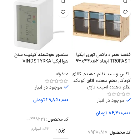
قفسه همراه باکس توری ایکیا
سنسور هوشمند کیفیت سنج
تخت
TROFAST ابعاد 93x44x52
هوا ایکیا VINDSTYRKA
DEN
سانتی متر
باکس و سبد نظم دهنده
,
کالای
متفرقه
اتا
کودک
,
نظم دهنده اتاق کودک
,
خوا
نظم دهنده اسباب بازی
موجود در انبار
تومان
موجود در انبار
افزودن به سبد خرید
تومان
اف
کد محصول:
00498231
افزودن به سبد خرید
کد 
وزن
0.23 کیلوگرم
کد محصول:
79480817
وز