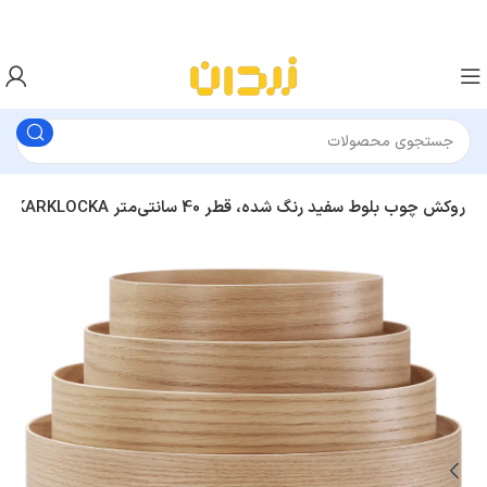
شید لوستر ایکیا DYKARKLOCKA روکش چوب بلوط سفید رنگ شده، قطر 40 سانتی‌متر