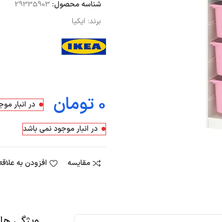
شناسه محصول:
29335903
برند:
ایکیا
تومان
در انبار مو
در انبار موجود نمی باشد
مقایسه
افزودن به علاق
ویژگی ه