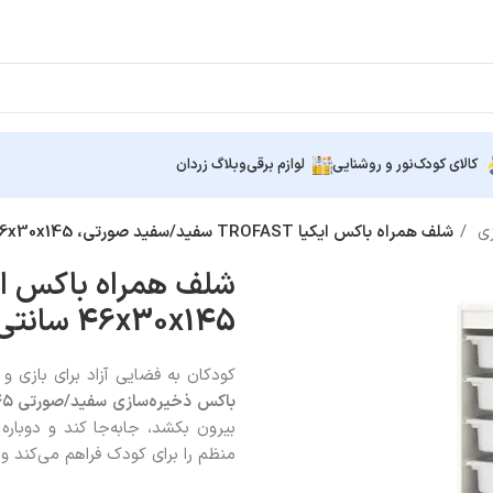
کالای کودک
نور و روشنایی
لوازم برقی
وبلاگ زردان
زی
شلف همراه باکس ایکیا TROFAST سفید/سفید صورتی، 46x30x145 سانتی‌متر
46x30x145 سانتی‌متر
کودکان به فضایی آزاد برای بازی و ر
باکس ذخیره‌سازی سفید/صورتی
۳۰*۴۶
بیرون بکشد، جابه‌جا کند و دوبار
منظم را برای کودک فراهم می‌کند و ب