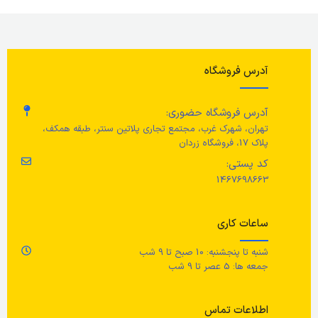
وضعیت کالا
نو
ج
عرض
99 سانتی متر
قطر
20 سانتی متر
آدرس فروشگاه
رن
وزن
حداکثر بار: 35 کیلوگرم
ارتفاع
13.5 سانتی متر
آدرس فروشگاه حضوری:
جن
رنگ
خاکستری تیره
تهران، شهرک غرب، مجتمع تجاری پلاتین سنتر، طبقه همکف،
پلاک 17، فروشگاه زردان
کد پستی:
جنس محصول
1467698663
استیل، پوشش پودری پلی استر
ساعات کاری
شنبه تا پنجشنبه: 10 صبح تا 9 شب
جمعه ها: 5 عصر تا 9 شب
اطلاعات تماس