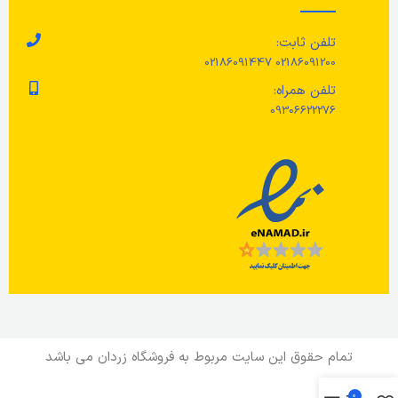
تلفن ثابت:
02186091200 02186091447
تلفن همراه:
09306622276
تمام حقوق این سایت مربوط به فروشگاه زردان می باشد
0