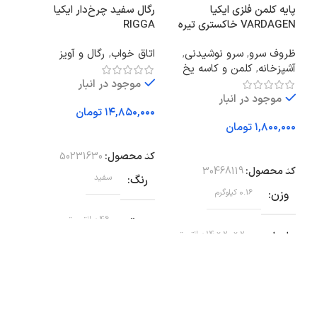
پایه کلمن فلزی ایکیا
رگال سفید چرخ‌دار ایکیا
چراغ
VARDAGEN خاکستری تیره
RIGGA
SIK
ظروف سرو
,
سرو نوشیدنی
,
اتاق خواب
,
رگال و آویز
نور 
آشپزخانه
,
کلمن و کاسه یخ
موجود در انبار
موجود در انبار
تومان
تومان
افزودن به سبد خرید
اف
افزودن به سبد خرید
کد محصول:
50231630
کد 
کد محصول:
30468119
رنگ
سفید
وز
وزن
0.16 کیلوگرم
عمق
46 سانتی متر
اب
ابعاد
20 × 20 × 14 سانتیمتر
ارتفاع
ط
برند
ایکیا
حداقل ارتفاع: 126 سانتی متر
,
ع
حداکثر ارتفاع: 175 سانتی متر