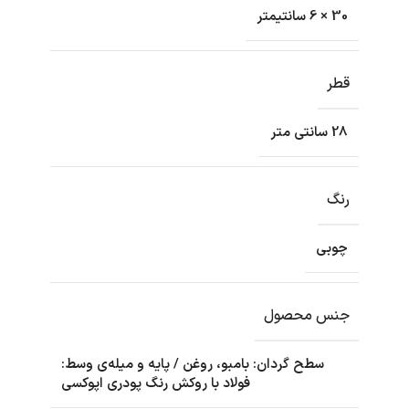
30 × 6 سانتیمتر
قطر
28 سانتی متر
رنگ
چوبی
جنس محصول
سطح گردان: بامبو، روغن / پایه و میله‌ی وسط:
فولاد با روکش رنگ پودری اپوکسی