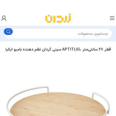
سینی گردان نظم دهنده بامبو ایکیا APTITLIG، قطر 28 سانتی‌متر
سینی