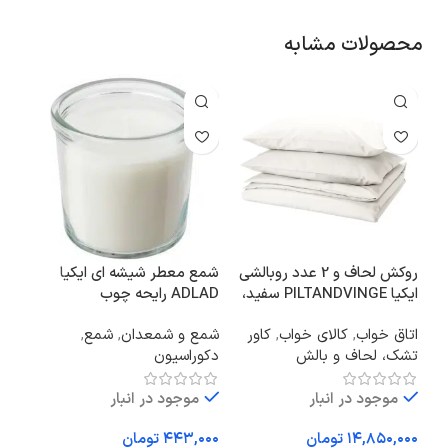
محصولات مشابه
روکش لحاف و 2 عدد روبالشی
شمع معطر شیشه ای ایکیا
ایکیا PILTANDVINGE سفید،
ADLAD رایحه چوب
شیش
240×220/50×80
اسکاندیناوی/ اندازه 7
اتاق خواب
,
کالای خواب
,
کاور
شمع و شمعدان
,
شمع
,
سرو
سانتی‌متر
تشک، لحاف و بالش
دکوراسیون
ظرو
موجود در انبار
موجود در انبار
تومان
تومان