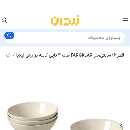
ست 4 تایی کاسه بژ براق ایکیا FARGKLAR قطر 16 سانتی‌متر
کاسه و کاسه سرو