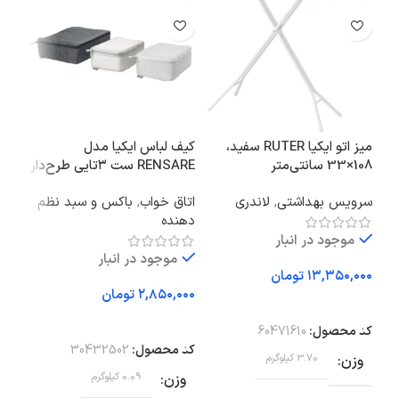
میز اتو ایکیا RUTER سفید،
کیف لباس ایکیا مدل
108×33 سانتی‌متر
RENSARE ست ۳تایی طرح‌دار
سانتیمت
سرویس بهداشتی
,
لاندری
اتاق خواب
,
باکس و سبد نظم
آشپز
دهنده
نظم
موجود در انبار
موجود در انبار
تومان
تومان
افزودن به سبد خرید
افزودن به سبد خرید
اف
کد محصول:
60471610
کد محصول:
30432502
کد 
وزن
3.70 کیلوگرم
وزن
0.09 کیلوگرم
وز