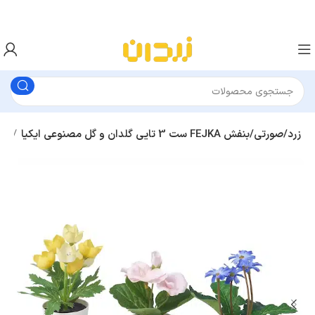
ست 3 تایی گلدان و گل مصنوعی ایکیا FEJKA زرد/صورتی/بنفش
گل و گلدان