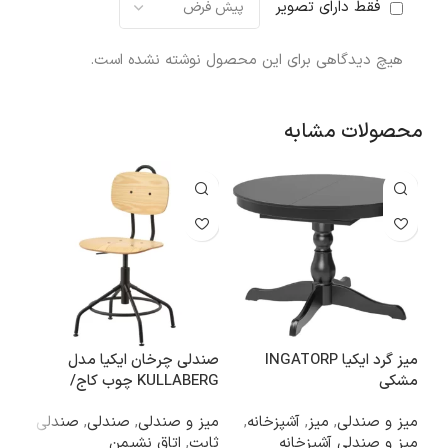
فقط دارای تصویر
هیچ دیدگاهی برای این محصول نوشته نشده است.
محصولات مشابه
میز گرد ایکیا INGATORP
صندلی چرخان ایکیا مدل
مشکی
KULLABERG چوب کاج/
آبی، 37 سانتی
مشکی
میز و صندلی
,
میز
,
آشپزخانه
,
میز و صندلی
,
صندلی
,
صندلی
آشپز
میز و صندلی آشپزخانه
ثابت
,
اتاق نشیمن
قابل