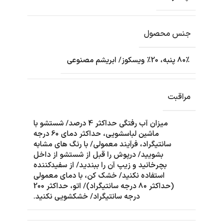
جنس محصول
80٪ پنبه، 20٪ ویسکوز/ ابریشم مصنوعی
مراقبت
میزان آب رفتگی حداکثر 4 درصد/ شستشو با
ماشین لباسشویی، حداکثر دمای 60 درجه
سانتیگراد، فرآیند معمولی/ با رنگ های مشابه
بشویید/ درپوش را قبل از شستشو از داخل
بچرخانید و زیپ آن را ببندید/ از سفیدکننده
استفاده نکنید/ خشک کن، با دمای معمولی
(حداکثر 80 درجه سانتیگراد)/ اتو، حداکثر 200
درجه سانتیگراد/ خشکشویی نکنید.