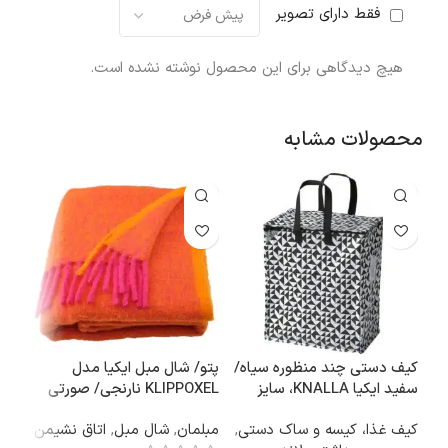
فقط دارای تصویر
هیچ دیدگاهی برای این محصول نوشته نشده است.
محصولات مشابه
کیف دستی چند منظوره سیاه/
پتو/ شال مبل ایکیا مدل
سفید ایکیا KNALLA، سایز
KLIPPOXEL نارنجی/ صورتی
فان
40x25x47، حجم 47 لیتر
روشن ۱۷۰*۱۳۰ سانتی‌متر
سفید/ ا
کیف غذا، کیسه و ساک دستی
,
مبلمان
,
شال مبل
,
اتاق نشیمن
شمع