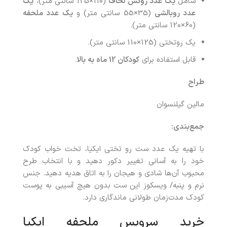
شامل
یک عدد روکش لحاف
(110×125 سانتی متر)،
یک
عدد روبالشی
(35×55 سانتی متر) و
یک عدد ملحفه
(60×120 سانتی متر).
یک روتختی (125×110 سانتی متر).
قابل استفاده برای
کودکان 12 ماه به بالا
.
طراح
مالین گیلنسوان
جمع‌بندی:
با تهیه یک عدد ست رو تختی ایکیا، تخت خواب کودک
خود را به‌ آسانی تغییر دکور دهید و با انتخاب طرح
محبوب آن‌ها شادی و هیجان را به اتاق هدیه دهید. جنس
نرم و پنبه/ ویسکوز این ست بدون هیچ آسیبی به پوست
کودک مدت‌زمان طولانی ماندگاری دارد.
خرید سرویس ملحفه ایکیا