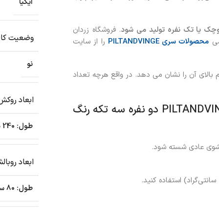
ایکیا
. فروشگاه زردان
وضعیت کال
می
محصولات سری PILTANDVINGE
را از سایت
نو
م بالای آن را نشان می دهد. در واقع هرچه تعداد
ابعاد روکش
نکات مراقبت از سرویس خواب ایکیا مدل PILTANDVINGE دو نفره سه تکه رنگ
طول: 240 سانتی متر
ابعاد روبال
طول: 80 سانتی متر