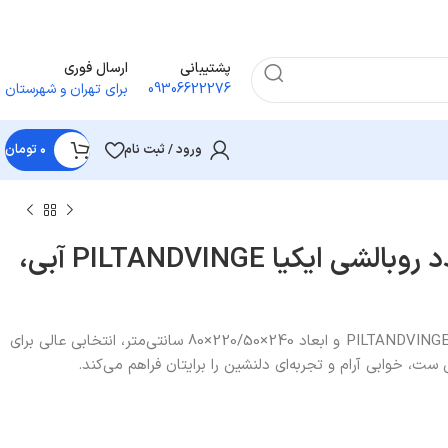
پشتیبانی
ارسال فوری
09306622276
برای تهران و شهرستان
ورود / ثبت نام
۰
تومان
روکش لحاف و 2 عدد روبالشی ایکیا PILTANDVINGE آبی،
کاور بالش و ملحفه آبی ایکیا مدل PILTANDVINGE و ابعاد 240×220/50×80 سانتی‌متر، انتخابی عالی برای
ت، خوابی آرام و تجربه‌ای دلنشین را برایتان فراهم می‌کند.