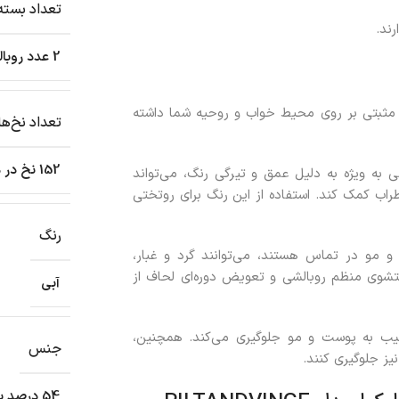
تعداد بسته
ند.
2 عدد روبالشی و یک عدد کاور لحاف
ت مثبتی بر روی محیط خواب و روحیه شما داشته
تعداد نخ‌ها
152 نخ در هر اینچ مربع
 به ویژه به دلیل عمق و تیرگی رنگ، می‌تواند
ب کمک کند. استفاده از این رنگ برای روتختی
رنگ
مو در تماس هستند، می‌توانند گرد و غبار،
تشوی منظم روبالشی و تعویض دوره‌ای لحاف از
آبی
سیب به پوست و مو جلوگیری می‌کند. همچنین،
جنس
یز جلوگیری کنند.
54 درصد پلی‌استر (100٪ بازیافت شده)، 46 درصد ویسکوز/ریون