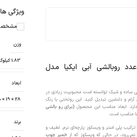
ویژگی ه
مشخصات
وزن
1.83 کیلوگرم
سی ست دو نفره کاور لحاف و 2 عدد روبالشی آبی ایکیا مدل
ابعاد
حی ساده و شیک توانسته است محبوبیت زیادی در
 آرام و دلنشین تبدیل کنید. این روتختی با رنگ
28 × 19 × 10 سانتیمتر
ز دارد. ابعاد مناسب این محصول
(برای رو بالشی
ا مناسب است.
برند
رکیب پلی استر و ویسکوز پارچه‌ای نرم، لطیف و
نمی‌رود، در حالی که ویسکوز که از
خمیر چوب