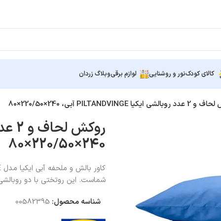
کالای کودک
نور و روشنایی
لوازم برقی
وبلاگ زردان
لشی ایکیا PILTANDVINGE آبی، 240×220/50×80
240×220/50×80
شماست. این روتختی با دو روبالشی س
شناسه محصول:
00582395