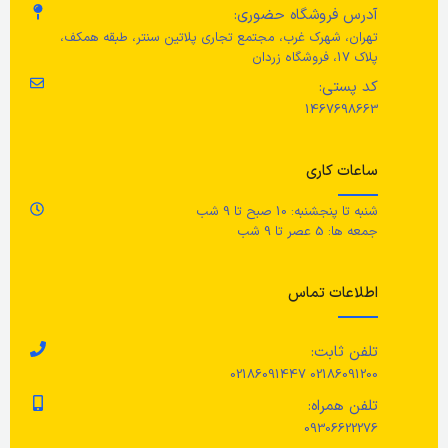
آدرس فروشگاه حضوری:
اب
طول سیم : 180 سانتی متر
تهران، شهرک غرب، مجتمع تجاری پلاتین سنتر، طبقه همکف،
رنگ
نقره ای
پلاک 17، فروشگاه زردان
جنس محصول
کد پستی:
1467698663
میلی
استیل با پوشش نیکل
ظر
ساعات کاری
قطر شید
12 سانتی متر
شنبه تا پنجشنبه: 10 صبح تا 9 شب
قد
جمعه ها: 5 عصر تا 9 شب
حداکثر توان
40 وات
ول
اطلاعات تماس
فر
تلفن ثابت:
02186091200 02186091447
۵۰ تا ۶۰ 
تلفن همراه:
09306622276