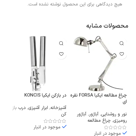
هیچ دیدگاهی برای این محصول نوشته نشده است.
محصولات مشابه
چراغ مطالعه ایکیا FORSA نقره
در بازکن ایکیا KONCIS
سرخ
ای
مدل MAF08 حجم
آشپزخانه
,
ابزار آشپزی
,
درب باز
نور و روشنایی
,
آباژور
,
آباژور
کن
آشپز
رومیزی
,
چراغ مطالعه
هواپ
موجود در انبار
موجود در انبار