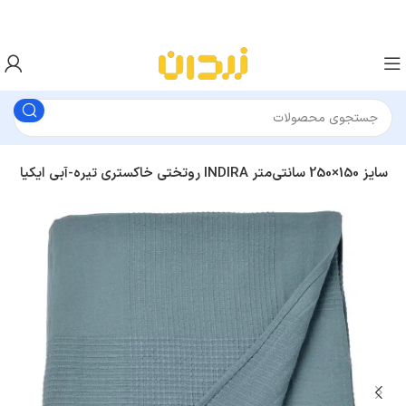
روتختی خاکستری تیره-آبی ایکیا INDIRA سایز 150×250 سانتی‌متر
کاور تشک، لحاف و بالش