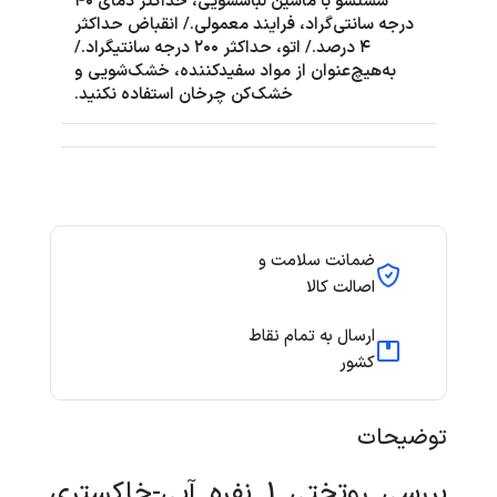
شستشو با ماشین لباسشویی، حداکثر دمای ۴۰
درجه سانتی‌گراد، فرایند معمولی./ انقباض حداکثر
۴ درصد./ اتو، حداکثر ۲۰۰ درجه سانتیگراد./
به‌هیچ‌عنوان از مواد سفیدکننده، خشک‌شویی و
خشک‌کن چرخان استفاده نکنید.
ضمانت سلامت و
اصالت کالا
ارسال به تمام نقاط
کشور
توضیحات
بررسی روتختی 1 نفره آبی-خاکستری