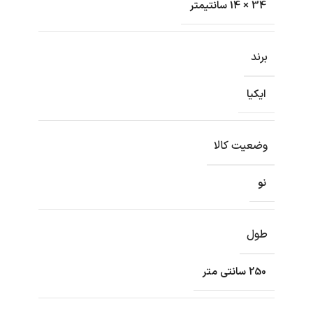
34 × 14 سانتیمتر
برند
ایکیا
وضعیت کالا
نو
طول
250 سانتی متر