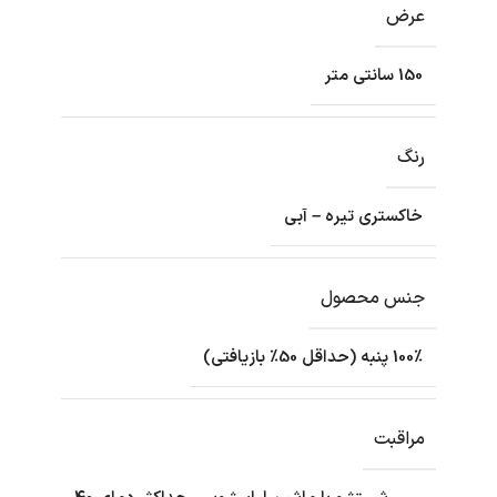
عرض
150 سانتی متر
رنگ
خاکستری تیره – آبی
جنس محصول
100٪ پنبه (حداقل 50٪ بازیافتی)
مراقبت