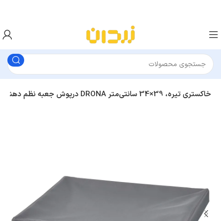
درپوش جعبه نظم‌ دهنده ایکیا DRONA خاکستری تیره، 39×34 سانتی‌متر