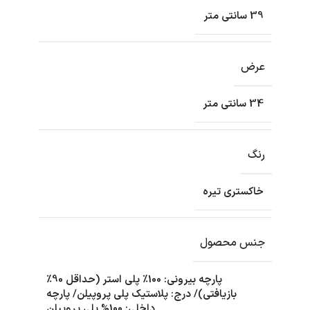
39 سانتی متر
عرض
34 سانتی متر
رنگ
خاکستری تیره
جنس محصول
پارچه بیرونی: 100٪ پلی استر (حداقل 90٪
بازیافتی)/ درج: پلاستیک پلی پروپیلن/ پارچه
داخلی: 100% پلی پروپیلن