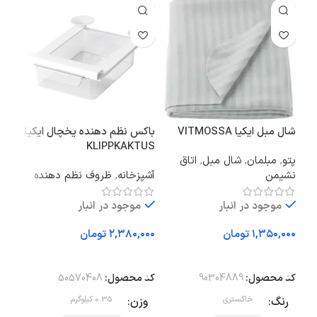
شال مبل ایکیا VITMOSSA
باکس نظم دهنده یخچال ایکیا
شلف
KLIPPKAKTUS
پتو
,
مبلمان
,
شال مبل
,
اتاق
سانت
نشیمن
آشپزخانه
,
ظروف نظم دهنده
نظم
آویز
موجود در انبار
موجود در انبار
تومان
تومان
افزودن به سبد خرید
افزودن به سبد خرید
اف
کد محصول:
90304889
کد محصول:
50570408
کد 
رنگ
خاکستری
وزن
0.35 کیلوگرم