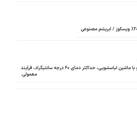
شستشو با ماشین لباسشویی، حداکثر دمای 60 درجه سانتیگراد، فرآیند
معمولی.