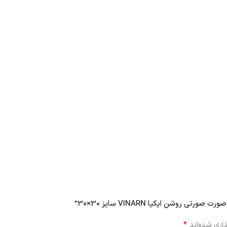
وشن ایکیا VINARN سایز 30×30”
*
اری شده‌اند