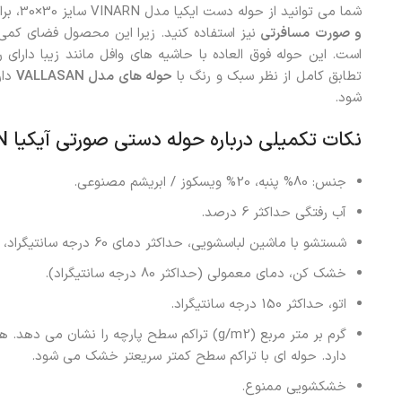
شما می توانید از حوله دست ایکیا مدل VINARN سایز 30×30، برای
و صورت
مسافرتی
نیز استفاده کنید. زیرا این محصول فضای کمی
است. این حوله فوق العاده با حاشیه های وافل مانند زیبا دارا
تطابق کامل از نظر سبک و رنگ با
حوله های مدل VALLASAN
دار
شود.
نکات تکمیلی درباره حوله دستی صورتی آیکیا VINARN اندازه 30×30
جنس: 80% پنبه، 20% ویسکوز / ابریشم مصنوعی.
آب رفتگی حداکثر 6 درصد.
شستشو با ماشین لباسشویی، حداکثر دمای 60 درجه سانتیگراد، فرآیند معمولی.
خشک کن، دمای معمولی (حداکثر 80 درجه سانتیگراد).
اتو، حداکثر 150 درجه سانتیگراد.
گرم بر متر مربع (g/m2) تراکم سطح پارچه را نش
دارد. حوله ای با تراکم سطح کمتر سریعتر خشک می شود.
خشکشویی ممنوع.