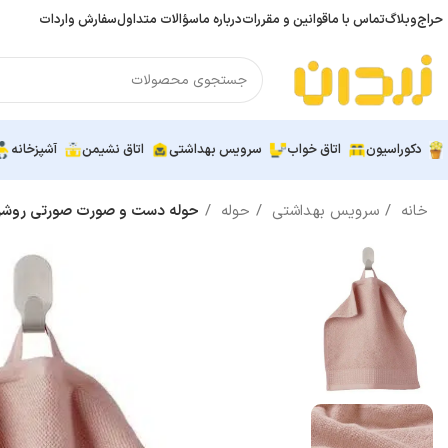
حراج
وبلاگ
تماس با ما
قوانین و مقررات
درباره ما
سؤالات متداول
سفارش واردات
دکوراسیون
اتاق خواب
سرویس بهداشتی
اتاق نشیمن
آشپزخانه
خانه
سرویس بهداشتی
حوله
حوله دست و صورت صورتی روشن ایکیا VINARN س