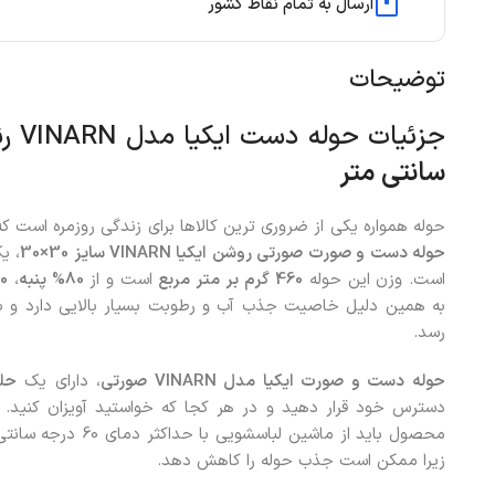
ارسال به تمام نقاط کشور
توضیحات
جزئیات حوله دست ایکیا مدل VINARN رنگ صورتی کم‌رنگ ابعاد
سانتی متر
حوله همواره یکی از ضروری ترین کالاها برای زندگی روزمره است ک
حوله دست و صورت صورتی روشن ایکیا VINARN سایز 30×30
، ی
است. وزن این حوله
460
گرم بر متر مربع
است و از
80%
پنبه
،
0%
به همین دلیل خاصیت جذب آب و رطوبت بسیار بالایی دارد و 
رسد.
حوله دست و صورت ایکیا مدل VINARN صورتی
، دارای یک
حلق
دسترس خود قرار دهید و در هر کجا که خواستید آویزان کنید
محصول باید از ماشین ل
زیرا ممکن است جذب حوله را کاهش دهد.