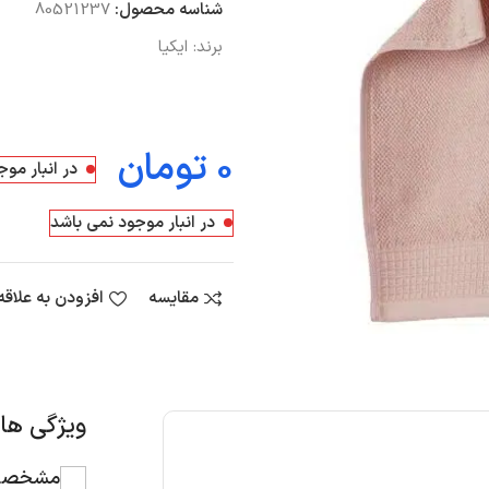
شناسه محصول:
80521237
برند:
ایکیا
تومان
در انبار مو
در انبار موجود نمی باشد
مقایسه
افزودن به علاق
ویژگی ه
مشخصات