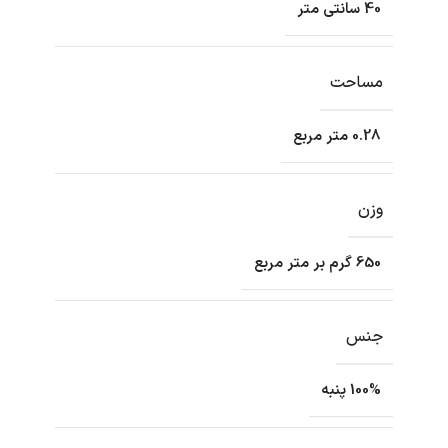
40 سانتی متر
مساحت
0.28 متر مربع
وزن
650 گرم بر متر مربع
جنس
100% پنبه