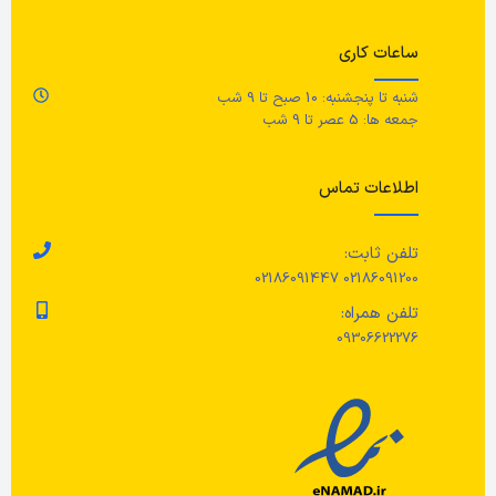
ع
قابل استفاده در مایکروویو/ قابل
ساعات کاری
شستشو در ماشین ظرفشویی.
ار
شنبه تا پنجشنبه: 10 صبح تا 9 شب
جمعه ها: 5 عصر تا 9 شب
اطلاعات تماس
تلفن ثابت:
02186091200 02186091447
تلفن همراه:
09306622276