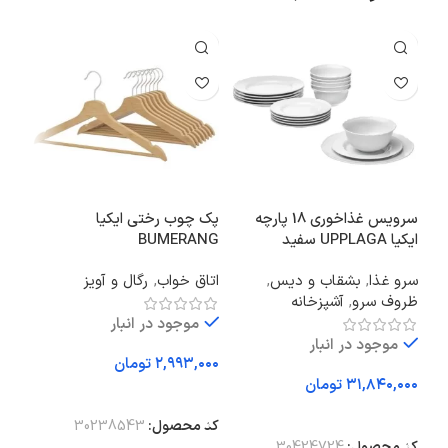
سرویس غذاخوری 18 پارچه
پک چوب رختی ایکیا
ایکیا UPPLAGA سفید
BUMERANG
ابعاد 6
سرو غذا
,
بشقاب و دیس
,
اتاق خواب
,
رگال و آویز
دکو
ظروف سرو
,
آشپزخانه
موجود در انبار
موجود در انبار
تومان
تومان
افزودن به سبد خرید
اف
افزودن به سبد خرید
کد محصول:
30238543
کد 
کد محصول:
30424724