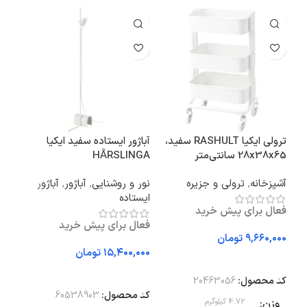
ترولی ایکیا RASHULT سفید،
آباژور ایستاده سفید ایکیا
میز ایک
28x38x65 سانتی‌متر
HÅRSLINGA
میز
آشپزخانه
,
ترولی و جزیره
نور و روشنایی
,
آباژور
,
آباژور
میز
ایستاده
فعال برای پیش خرید
فعا
فعال برای پیش خرید
تومان
تومان
افزودن به سبد خرید
افزودن به سبد خرید
ان
کد محصول:
20463056
کد محصول:
60538903
وزن
4.72 کیلوگرم
اب