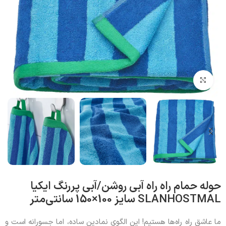
بزرگنمایی تصویر
حوله حمام راه راه آبی روشن/آبی پررنگ ایکیا
SLANHOSTMAL سایز 100×150 سانتی‌متر
ما عاشق راه راه‌ها هستیم! این الگوی نمادین ساده، اما جسورانه است و