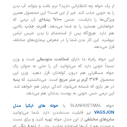
از یک حوله چه انتظاراتی دارید؟ نرم باشد و بتواند آب بدن
را به‌ خوبی جذب کند. غیر از این است؟ این محصول همین
ویژگی‌ها را داراست. جنس
۱۰۰% پنبه‌ای
آن نرمی که
خواهانش هستید را به شما می‌دهد.
قدرت جذب
بالایی
هم دارد. هیچ‌گاه پس از استحمام با بدن خیس لباس
نپوشید. این کار بدن شما را در معرض بیماری‌های مختلف
قرار می‌دهد.
این حوله راه‌راه ما دارای
ضخامت متوسطی
است و وزن
نسبتاً خوبی دارد که می‌توانید آن را حتی به‌ عنوان یک
حوله مسافرتی هم درون کوله‌تان قرار دهید. وزن این
محصول
۳۷۴ گرم بر متر مربع
است. می‌دانستید که
پنبه
در هر باری که شسته می‌شود، اندکی نرم‌تر هم خواهد شد.
این نرمی حس خوبی به پوست بدنتان هم می‌دهد.
حوله SLANHOSTMAL با
حوله های ایکیا مدل
VAGSJON
نیز قابلیت ست‌شدن دارد. شما می‌توانید
سایزهای مختلفی
از این مدل حوله تهیه کنید و برای دست
و صورت هم از آن‌ها استفاده نمایید. حتی از
تنوع رنگی
که