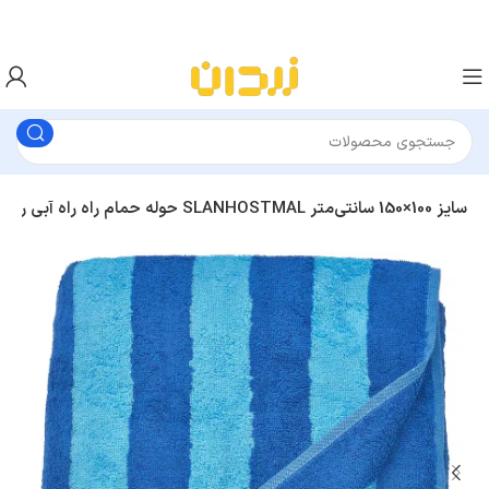
حوله حمام راه راه آبی روشن/آبی پررنگ ایکیا SLANHOSTMAL سایز 100×150 سانتی‌متر