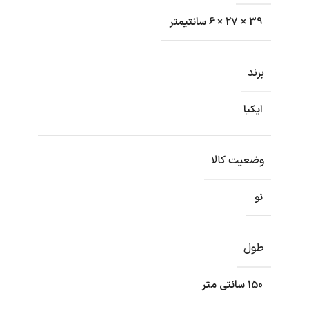
39 × 27 × 6 سانتیمتر
برند
ایکیا
وضعیت کالا
نو
طول
150 سانتی متر