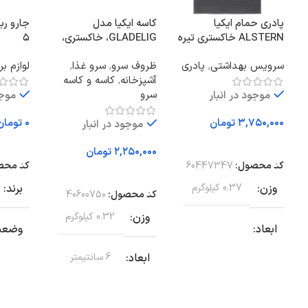
پادری حمام ایکیا
کاسه ایکیا مدل
جارو رب
ALSTERN خاکستری تیره
GLADELIG، خاکستری،
۵
سایز 50×80
قطر ۱۴ سانتی‌متر
سرویس بهداشتی
,
پادری
ظروف سرو
,
سرو غذا
,
لوازم بر
آشپزخانه
,
کاسه و کاسه
سرو
موجود در انبار
موجو
تومان
تومان
موجود در انبار
افزودن به سبد خرید
افزودن
تومان
کد محصول:
60447347
کد محص
افزودن به سبد خرید
وزن
0.37 کیلوگرم
برند
کد محصول:
40600750
وزن
0.32 کیلوگرم
ابعاد
وضعیت
ابعاد
6 سانتیمتر
81 × 51 × 1 سانتیمتر
ابعاد
برند
ایکیا
طول
80 سانتی متر
Φ350 × 88