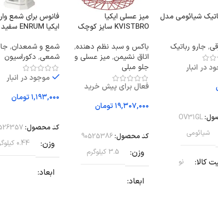
اتیک شیائومی مدل
میز عسلی ایکیا
فانوس برای شمع وار
KVISTBRO سایز کوچک
ایکیا ENRUM 
قرمز/خاکستری روشن
22 سانتی‌متر
قی
,
جارو رباتیک
باکس و سبد نظم دهنده
,
شمع و شمعدان
,
جا
اتاق نشیمن
,
میز عسلی و
شمعی
,
دکوراسیون
جلو مبلی
د در انبار
موجود در انبار
فعال برای پیش خرید
تومان
 به سبد خرید
تومان
افزودن به سبد خرید
ول:
OV31GL
افزودن به سبد خرید
کد محصول:
526357
شیائومی
کد محصول:
90525386
وزن
0.44 کیلوگرم
وزن
3.5 کیلوگرم
 کالا
نو
ابعاد
ابعاد
 دستگاه اصلی
22 × 12 × 12 سانتیمتر
43 × 89 سانتیمتر
 میلی‌متر