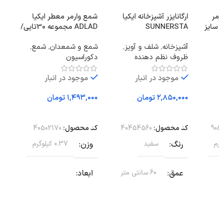
مر
ارگانایزر آشپزخانه ایکیا
شمع وارمر معطر ایکیا
سفید سایز
SUNNERSTA
ADLAD مجموعه 30تایی/
رایحه چوب اسکاندیناوی
آشپزخانه
,
شلف و آویز
,
شمع و شمعدان
,
شمع
,
اتا
سان
ظروف نظم دهنده
دکوراسیون
نظ
فعا
موجود در انبار
موجود در انبار
تومان
تومان
ا
افزودن به سبد خرید
افزودن به سبد خرید
کد
90
کد محصول:
40454560
کد محصول:
40502170
و
رنگ
سفید
وزن
0.37 کیلوگرم
ا
عمق
60 سانتی متر
ابعاد
45 ×
20 × 12 × 3 سانتیمتر
قطر
ندارد