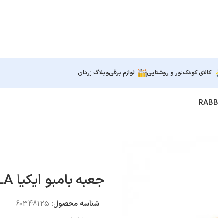
کالای کودک
نور و روشنایی
لوازم برقی
وبلاگ زردان
جعبه بامبو ایکیا RABBLA
شناسه محصول:
60348125