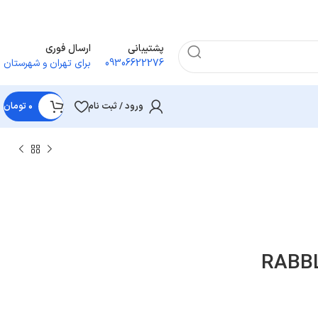
پشتیبانی
ارسال فوری
09306622276
برای تهران و شهرستان
ورود / ثبت نام
۰
تومان