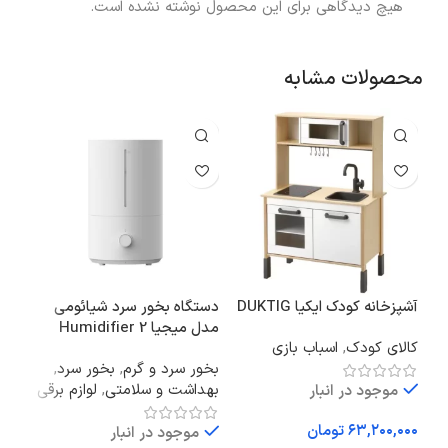
هیچ دیدگاهی برای این محصول نوشته نشده است.
محصولات مشابه
آشپزخانه کودک ایکیا DUKTIG
دستگاه بخور سرد شیائومی
جاکف
مدل میجیا Humidifier 2
کالای کودک
,
اسباب بازی
اتا
Lite MJJSQ06DY
بخور سرد و گرم
,
بخور سرد
,
فعا
بهداشت و سلامتی
,
لوازم برقی
موجود در انبار
تومان
موجود در انبار