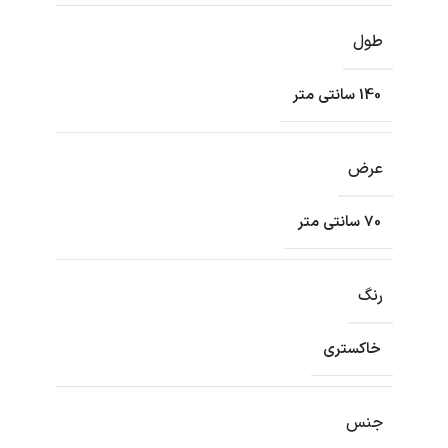
طول
140 سانتی متر
عرض
70 سانتی متر
رنگ
خاکستری
جنس