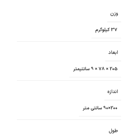
وزن
37 کیلوگرم
ابعاد
205 × 78 × 9 سانتیمتر
اندازه
200×90 سانتی متر
طول