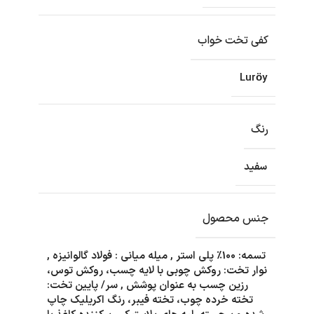
کفی تخت خواب
Luröy
رنگ
سفید
جنس محصول
تسمه: 100٪ پلی استر
,
میله میانی : فولاد گالوانیزه
,
نوار تخت: روکش چوبی با لایه چسب، روکش توس،
رزین چسب به عنوان پوشش
,
سر/ پایین تخت:
تخته خرده چوب، تخته فیبر، رنگ اکریلیک چاپ