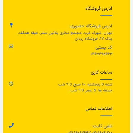
ارتفاع
19 سانتی متر
آدرس فروشگاه
طول
20 سانتی متر
قطر شید
38 سانتی متر
آدرس فروشگاه حضوری:
جنس فنر/ میل لنگ/ براکت
تهران، شهرک غرب، مجتمع تجاری پلاتین سنتر، طبقه همکف،
پلاک 17، فروشگاه زردان
حداکثر توان
16 وات
استیل ضد زنگ
کد پستی:
1467698663
جنس آب‌بندی
رنگ
آبی
ساعات کاری
لاستیک سیلیکون، پلاستیک ABS
جنس محصول
شنبه تا پنجشنبه: 10 صبح تا 9 شب
جنس دکمه‌ها
جمعه ها: 5 عصر تا 9 شب
استیل، پوشش پودری
پلاستیک ABS
اطلاعات تماس
مراقبت
جنس لوله اتصال
با یک پارچه خشک و تمیز پاکش
تلفن ثابت:
کنید./ لامپ را با گردگیر، گردگیری
02186091200 02186091447