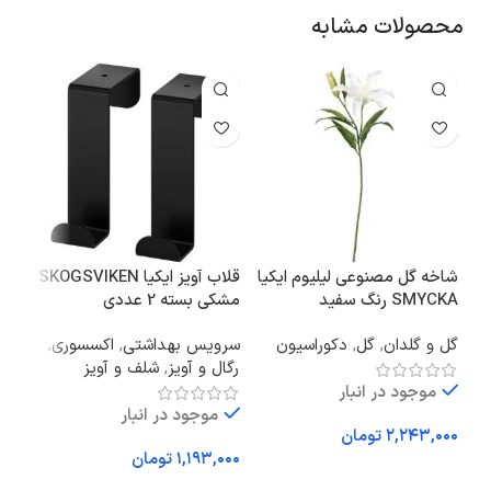
محصولات مشابه
شاخه گل مصنوعی لیلیوم ایکیا
قلاب آویز ایکیا SKOGSVIKEN
SMYCKA رنگ سفید
مشکی بسته 2 عددی
365+ حجم 360 میل
گل و گلدان
,
گل
,
دکوراسیون
سرویس بهداشتی
,
اکسسوری
,
ظرو
رگال و آویز
,
شلف و آویز
آشپز
موجود در انبار
موجود در انبار
تومان
تومان
افزودن به سبد خرید