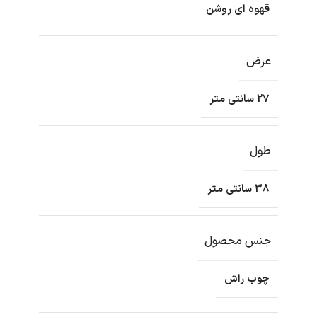
قهوه ای روشن
عرض
27 سانتی متر
طول
38 سانتی متر
جنس محصول
چوب راش