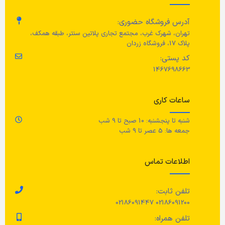
روکش برای زیرپایی پارچه
شا
حجم
1.2 لیتر
آدرس فروشگاه حضوری:
100٪ پلی استر (حداقل 90٪ بازیافت)
طر
تهران، شهرک غرب، مجتمع تجاری پلاتین سنتر، طبقه همکف،
رنگ
خاکستری
پلاک 17، فروشگاه زردان
پارچه پشتی
کد پستی:
چه
1467698663
جنس محصول
100٪ پلی استر (100٪ بازیافت)
ج
ساعات کاری
ساخته شده از سرامیک با لعاب رنگی.
بالشتک صندلی
100٪ پلی اس
شنبه تا پنجشنبه: 10 صبح تا 9 شب
مراقبت
جمعه ها: 5 عصر تا 9 شب
فوم پلی اورتان 30 کیلوگرم بر متر
مر
مربع، روکش پلی استر
قابل‌استفاده در مایکروویو./ قابل
شستشو در ماشین ظرفشویی.
اطلاعات تماس
در
تلفن ثابت:
سا
02186091200 02186091447
تلفن همراه: