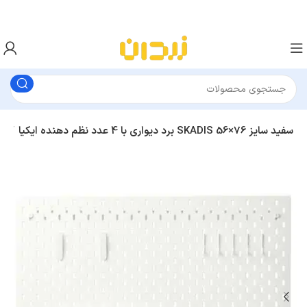
برد دیواری با 4 عدد نظم دهنده ایکیا SKADIS سفید سایز 76×56
پگ بورد