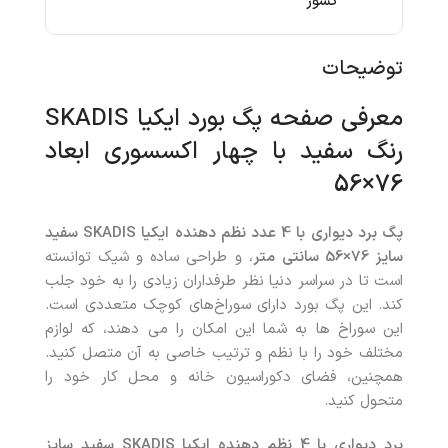
کشور
توضیحات
معرفی صفحه پگ بورد ایکیا SKADIS
رنگ سفید با چهار اکسسوری‌ ابعاد
76×56
پگ برد دیواری با 4 عدد نظم دهنده ایکیا SKADIS سفید
سایز 76×56 سانتی
متر
، و طراحی ساده و شیک توانسته
است تا در سراسر دنیا نظر طرفداران زیادی را به خود جلب
کند. این پگ بورد دارای سوراخ‌های کوچک متعددی است.
این سوراخ ها به شما این امکان را می دهند، که لوازم
مختلف خود را با نظم و ترتیب خاصی به آن متصل کنید.
همچنین، فضای دکوراسیون خانه و محل کار خود را
متحول کنید.
برد دیواری با 4 نظم دهنده ایکیا SKADIS سفید سایز