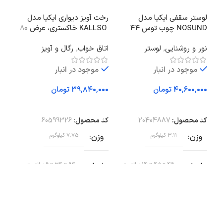
لوستر سقفی ایکیا مدل
رخت آویز دیواری ایکیا مدل
NOSUND چوب توس ۴۴
KALLSO خاکستری، عرض ۸۰
سانتی‌متر
سانتی‌متر
سانت
نور و روشنایی
,
لوستر
اتاق خواب
,
رگال و آویز
سرو
موجود در انبار
موجود در انبار
تومان
تومان
افزودن به سبد خرید
افزودن به سبد خرید
اف
کد محصول:
20404887
کد محصول:
60599326
کد 
وزن
3.11 کیلوگرم
وزن
7.75 کیلوگرم
وز
ابعاد
46 × 45 × 14 سانتیمتر
ابعاد
94 × 34 × 6 سانتیمتر
اب
برند
ایکیا
برند
ایکیا
ع