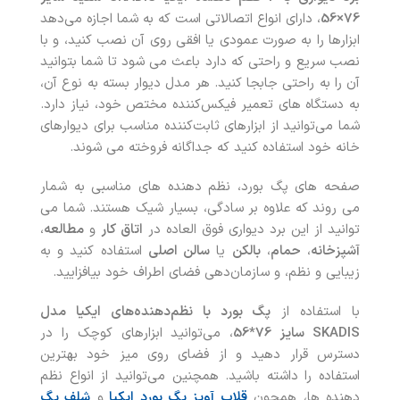
76×56
، دارای انواع اتصالاتی است که به شما اجازه می‌دهد
ابزارها را به صورت عمودی یا افقی روی آن نصب کنید، و با
نصب سریع و راحتی که دارد باعث می شود تا شما بتوانید
آن را به راحتی جابجا کنید. هر مدل دیوار بسته به نوع آن،
به دستگاه های تعمیر فیکس‌کننده مختص خود، نیاز دارد.
شما می‌توانید از ابزارهای ثابت‌کننده مناسب برای دیوارهای
خانه خود استفاده کنید که جداگانه فروخته می شوند.
صفحه های پگ بورد، نظم دهنده های مناسبی به شمار
می روند که علاوه بر سادگی، بسیار شیک هستند. شما می
توانید از این برد دیواری فوق العاده در
اتاق کار
و
مطالعه
،
آشپزخانه
،
حمام
،
بالکن
یا
سالن اصلی
استفاده کنید و به
زیبایی و نظم، و سازمان‌دهی فضای اطراف خود بیافزایید.
با استفاده از
پگ بورد با نظم‌دهنده‌های ایکیا مدل
SKADIS سایز 76*56
، می‌توانید ابزارهای کوچک را در
دسترس قرار دهید و از فضای روی میز خود بهترین
استفاده را داشته باشید. همچنین می‌توانید از انواع نظم
دهنده ها، همچون
قلاب آویز پگ بورد ایکیا
و
شلف پگ