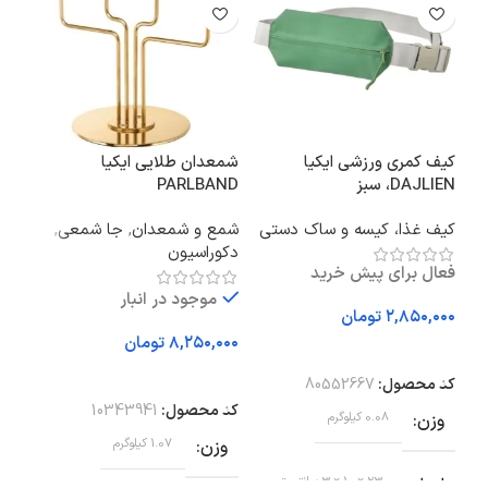
کیف کمری ورزشی ایکیا
شمعدان طلایی ایکیا
شاخ
DAJLIEN، سبز
PARLBAND
ایکیا SMYCKA/صورت
کیف غذا، کیسه و ساک دستی
شمع و شمعدان
,
جا شمعی
,
گل 
دکوراسیون
فعال برای پیش خرید
موجود در انبار
تومان
تومان
افزودن به سبد خرید
اف
افزودن به سبد خرید
کد محصول:
80552667
کد 
کد محصول:
10343941
وزن
0.08 کیلوگرم
وز
وزن
1.07 کیلوگرم
ابعاد
23 × 10 × 3 سانتیمتر