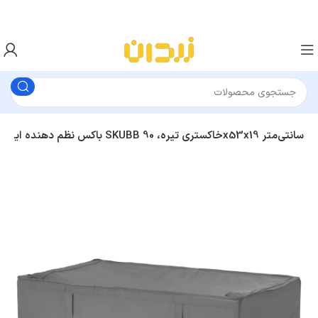
باکس نظم‌ دهنده ایکیا SKUBB خاکستری تیره، 90x53x19 سانتی‌متر