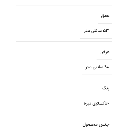
عمق
53 سانتی متر
عرض
90 سانتی متر
رنگ
خاکستری تیره
جنس محصول