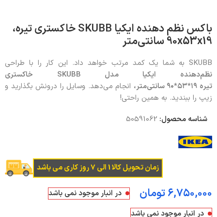
باکس نظم‌ دهنده ایکیا SKUBB خاکستری تیره،
90x53x19 سانتی‌متر
SKUBB به شما یک کمد مرتب خواهد داد. این کار را با طراحی
نظم‌دهنده ایکیا مدل
SKUBB
خاکستری
تیره
۱۹
*
۵۳
*
۹۰
سانتی‌متر،
انجام می‌دهد. وسایل را درونش بگذارید و
زیپ را ببندید. به همین راحتی!
شناسه محصول:
50591062
زمان تحویل کالا 1 الی 7 روز کاری می باشد
تومان
در انبار موجود نمی باشد
در انبار موجود نمی باشد