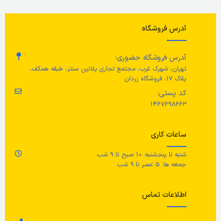
توان نامی
توان خروجی
100 وات
وز
آدرس فروشگاه
ظرفیت نامی
6 لیتر
بازه فرکانسی دینامیک
ج
آدرس فروشگاه حضوری:
جنس سبد
تهران، شهرک غرب، مجتمع تجاری پلاتین سنتر، طبقه همکف،
50 هرتز تا 20 کیلوهرتز با انحراف 6
پلاک 17، فروشگاه زردان
اس
دسی‌بل
آلیاژ/ با پوشش نچسب
کد پستی:
1467698663
مر
حداکثر زمان پخش موسیقی
تعداد برنامه‌های پخت پیش‌فرض
با
ساعات کاری
6 ساعت
12 برنامه
شنبه تا پنجشنبه: 10 صبح تا 9 شب
زمان شارژ شدن باتری
رنگ
سفید
جمعه ها: 5 عصر تا 9 شب
3.5 ساعت
مراقبت
اطلاعات تماس
تکنولوژی اتصال
برای جلوگیری از ایجاد ترکیب خطرناک