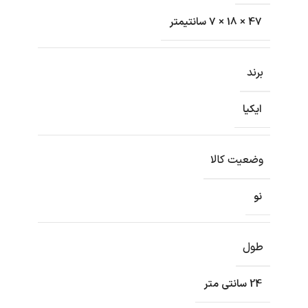
47 × 18 × 7 سانتیمتر
برند
ایکیا
وضعیت کالا
نو
طول
24 سانتی متر