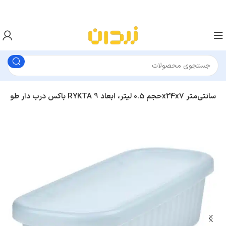
باکس درب‌ دار طوسی-آبی روشن شفاف ایکیا RYKTA حجم 0.5 لیتر، ابعاد 9x24x7 سانتی‌متر