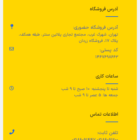
آدرس فروشگاه
توان مصرفی
1250 وات
رنگ
خاکستری تیره
آدرس فروشگاه حضوری:
تعداد نازل قهوه
یک عدد
جنس محصول
تهران، شهرک غرب، مجتمع تجاری پلاتین سنتر، طبقه همکف،
پلاک 17، فروشگاه زردان
امکانات
کد پستی:
لاستیک مصنوعی
1467698663
فوم ساز اتوماتیک/ نمایشگر دیجیتال/
مراقبت
آسیاب قهوه/ برنامه‌ریزی
ساعات کاری
قبل از تمیزکردن شارژر را از منبع
قابلیت استفاده از
تغذیه جدا کنید./ با یک پارچه خشک
شنبه تا پنجشنبه: 10 صبح تا 9 شب
پاک کنید.
جمعه ها: 5 عصر تا 9 شب
دانه قهوه، پودر قهوه
اطلاعات تماس
خاموش شدن خودکار
تلفن ثابت:
دارد