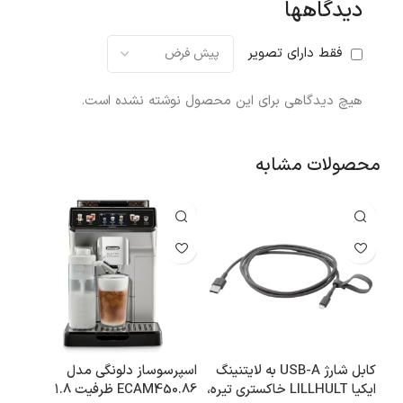
دیدگاهها
فقط دارای تصویر
هیچ دیدگاهی برای این محصول نوشته نشده است.
محصولات مشابه
کابل شارژ USB-A به لایتنینگ
اسپرسوساز دلونگی مدل
جاکف
ایکیا LILLHULT خاکستری تیره،
ECAM450.86 ظرفیت ۱.۸