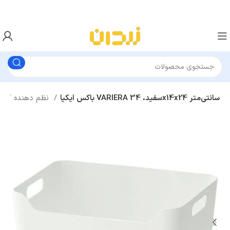
باکس ایکیا VARIERA سفید، 34x14x24 سانتی‌متر
نظم دهنده کشو و کابینت