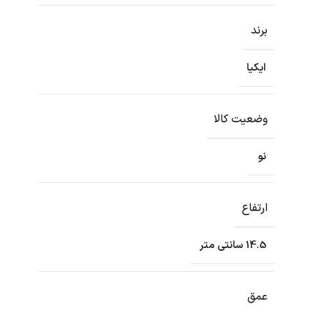
برند
ایکیا
وضعیت کالا
نو
ارتفاع
14.5 سانتی متر
عمق