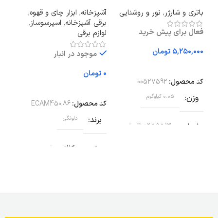
اتا
1.5 متر
لیتری
باتری و شارژر
,
نور و روشنایی
آشپزخانه
,
ابزار چای و قهوه
,
فعا
برقی آشپزخانه
,
اسپرسوساز
,
فعال برای پیش خرید
لوازم برقی
تومان
موجود در انبار
اف
افزودن به سبد خرید
کد 
تومان
کد محصول:
00527592
رن
افزودن به سبد خرید
وزن
0.05 کیلوگرم
کد محصول:
ECAM450.86
اب
برند
دلونگی
ابعاد
13 × 5 × 2 سانتیمتر
وضعیت کالا
نو
متر ا
برند
ایکیا
ج
ابعاد
۴۴x۲۶x۳۸ سانتی‌متر
وضعیت کالا
نو
وزن
۱۱ کیلوگرم
طول
1.5 متر