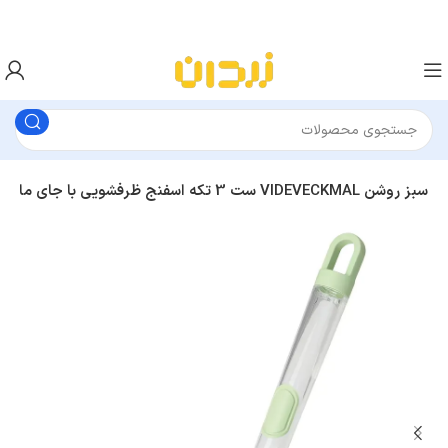
ست 3 تکه اسفنج ظرفشویی با جای مایع ایکیا VIDEVECKMAL سبز روشن