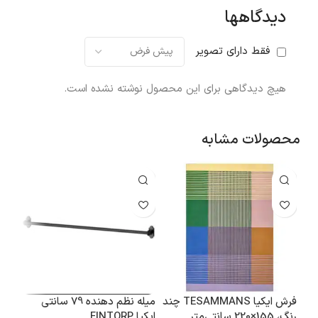
دیدگاهها
فقط دارای تصویر
هیچ دیدگاهی برای این محصول نوشته نشده است.
محصولات مشابه
فرش ایکیا TESAMMANS چند
میله نظم دهنده 79 سانتی
رنگ، 155×220 سانتی‌متر
ایکیا FINTORP
تیغه 16 سان