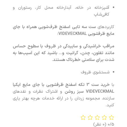
آشپزخانه در خانه، آبدارخانه محل کار، رستوران و
کافی‌شاپ
کاربردهای
ست سه‌ تایی اسفنج ظرف‌شویی همراه با جای
مایع ظرفشویی
VIDEVECKMAL:
مراقب خراشیدگی و ساییدگی در ظروف با سطوح حساس
مانند تفلون، چدن، گرانیت و
…
باشید که این آسیب‌ها به‌
شدت برای سلامتی خطرناک هستند
.
شستشوی ظروف
با
خرید ست 3 تکه اسفنج ظرفشویی با جای مایع ایکیا
VIDEVECKMAL سبز روشن
و اشتراک نظرات و نقدهای
سازنده، مجموعه زردان را در ارائه خدمات هرچه بهتر یاری
کنید.
0/5
(0 نظر)