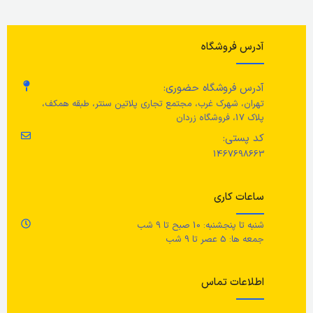
طول
طو
عرض
155 سانتی متر
آدرس فروشگاه
مساحت
3.41 متر مربع
آدرس فروشگاه حضوری:
تهران، شهرک غرب، مجتمع تجاری پلاتین سنتر، طبقه همکف،
پلاک 17، فروشگاه زردان
رنگ
چند رنگ
کد پستی:
1467698663
جنس محصول
ساعات کاری
سطح رویی: ۱۰۰٪ پشم
,
تار: ۱۰۰٪
پنبه
شنبه تا پنجشنبه: 10 صبح تا 9 شب
جمعه ها: 5 عصر تا 9 شب
مراقبت
اطلاعات تماس
این فرش را نشویید./ به‌هیچ‌عنوان
برای این محصول از مواد سفیدکننده،
خشک‌شویی، خشک‌کن چرخشی و