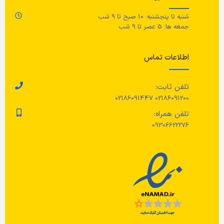
عمق
ندارد
شنبه تا پنجشنبه: 10 صبح تا 9 شب
عم
جمعه ها: 5 عصر تا 9 شب
انتخاب رنگ
مشکی
ار
اطلاعات تماس
ضخامت
ندارد
تلفن ثابت:
02186091200 02186091447
تلفن همراه:
09306622276