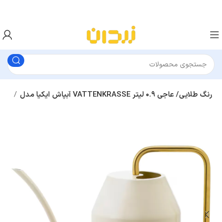
آبپاش ایکیا مدل VATTENKRASSE رنگ طلایی/ عاجی ۰.۹ لیتر
ابزار باغبانی