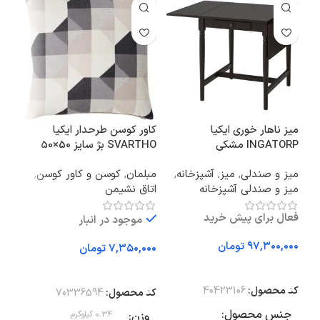
میز ناهار خوری ایکیا
کاور کوسن طرحدار ایکیا
کمد 
INGATORP مشکی
SVARTHO بژ سایز 50×50
TAD
میز و صندلی
,
میز
,
آشپزخانه
,
مبلمان
,
کوسن و کاور کوسن
,
اتا
میز و صندلی آشپزخانه
اتاق نشیمن
فعال برای پیش خرید
موجود در انبار
تومان
تومان
اف
افزودن به سبد خرید
افزودن به سبد خرید
کد 
کد محصول:
40423106
کد محصول:
70336594
وز
جنس محصول
وزن
0.34 کیلوگرم