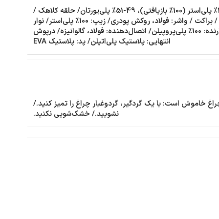
کلاهک: 100٪ پلی‌استر (100٪ بازیافتی)، 49-51٪ پلی‌یورتان/ حلقه کلاهک /
پایه / براکت / واشر: فولاد، روکش پودری/ زیپ: 100٪ پلی‌استر/ نوار
نگهدارنده: 100٪ پلی‌پروپیلن/ اتصال‌دهنده: فولاد، گالوانیزه/ درپوش
انتهایی: پلاستیک پلی‌اتیلن/ پد: پلاستیک EVA
راغ خاموش است: با یک گردگیر، گردوغبار چراغ را تمیز کنید./
نشویید./ خشک‌شویی نکنید.