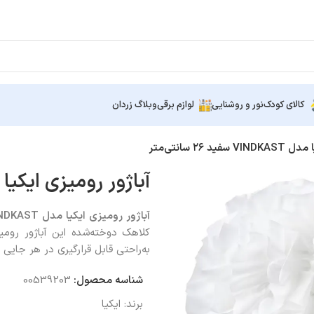
کالای کودک
نور و روشنایی
لوازم برقی
وبلاگ زردان
 ۲۶ سانتی‌متر
آباژور رومیزی ایکیا مدل VINDKAST سفید ۲۶
آباژور رومیزی ایکیا مدل
NDKAST
کلاهک دوخته‌شده این آباژور روم
به‌راحتی قابل قرارگیری در هر جایی
شناسه محصول:
00539203
برند:
ایکیا