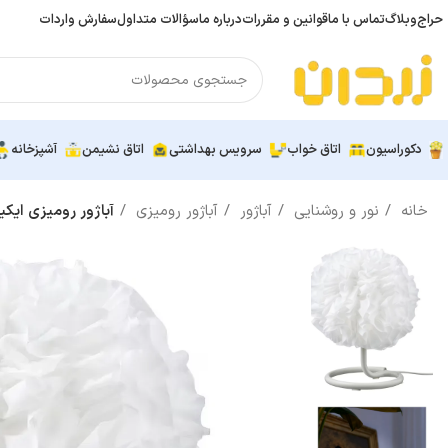
حراج
وبلاگ
تماس با ما
قوانین و مقررات
درباره ما
سؤالات متداول
سفارش واردات
دکوراسیون
اتاق خواب
سرویس بهداشتی
اتاق نشیمن
آشپزخانه
خانه
نور و روشنایی
آباژور
آباژور رومیزی
آباژور رومیزی ایکیا مدل VINDKAST سفید