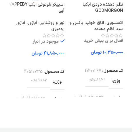
نظم دهنده دودی ایکیا
اسپیکر بلوتوثی ایکیا VAPPEBY
پایه
GODMORGON
آبی
UND
اکسسوری
,
اتاق خواب
,
باکس و
نور و روشنایی
,
آباژور
,
آباژور
سرو
سبد نظم دهنده
رومیزی
فعال برای پیش خرید
موجود در انبار
تومان
تومان
اف
افزودن به سبد خرید
افزودن به سبد خرید
کد 
کد محصول:
10400267
کد محصول:
40510735
وز
وزن
1.49 کیلوگرم
وزن
1.82 کیلوگرم
اب
ابعاد
33 × 30 × 11 سانتیمتر
ابعاد
23 × 18 × 18 سانتیمتر
جن
جنس
پلاستیک PET
جنس مواد پایه / دستگیره
اس
پلاستیک ABS