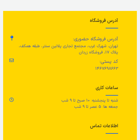
مراقبت ها
جن
جنس دسته
با یک پارچه آغشته شده در یک پاک
آدرس فروشگاه
کننده ملایم پاک کنید. سپس، با یک
اس
پارچه تمیز خشک کنید.
پلاستیک پلی کربنات
آدرس فروشگاه حضوری:
ج
طول
32 سانتی متر
تهران، شهرک غرب، مجتمع تجاری پلاتین سنتر، طبقه همکف،
ارتفاع
25 سانتی متر
پلاک 17، فروشگاه زردان
پل
عرض
28 سانتی متر
کد پستی:
قطر
17 سانتی متر
1467698663
مر
ارتفاع
10 سانتی متر
رنگ
آبی
ساعات کاری
با
مل
شنبه تا پنجشنبه: 10 صبح تا 9 شب
تم
جمعه ها: 5 عصر تا 9 شب
ع
اطلاعات تماس