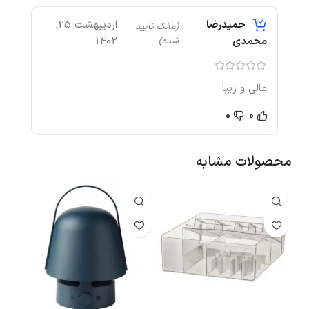
اردیبهشت 25,
حميدرضا
(مالک تایید
شده)
1402
محمدي
عالي و زيبا
0
0
محصولات مشابه