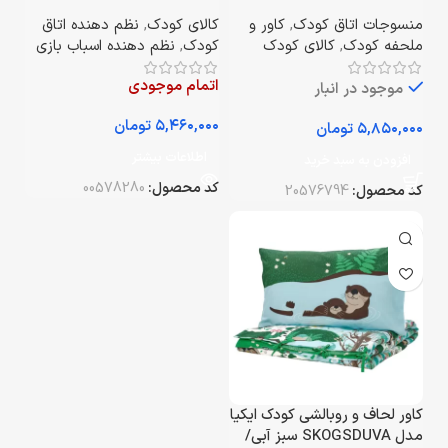
گل ۲۰۰*۹۰ سانتی‌متر
جنگلی/ چندرنگ
منسوجات اتاق کودک
,
کاور و
کالای کودک
,
نظم دهنده اتاق
ملحفه کودک
,
کالای کودک
کودک
,
نظم دهنده اسباب بازی
اتمام موجودی
موجود در انبار
تومان
تومان
اطلاعات بیشتر
افزودن به سبد خرید
کد محصول:
00578280
کد محصول:
20576794
کاور لحاف و روبالشی کودک ایکیا
مدل SKOGSDUVA سبز آبی/