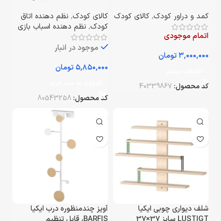
کمد و دراور کودک
,
کالای کودک
کالای کودک
,
نظم دهنده اتاق
کودک
,
نظم دهنده اسباب بازی
اتمام موجودی
موجود در انبار
تومان
تومان
اطلاعات بیشتر
افزودن به سبد خرید
کد محصول:
40339867
کد محصول:
80543258
شلف دیواری چوبی ایکیا
آویز چندمنظوره درب ایکیا
LUSTIGT سایز 37×37
BARFIS، قابل تنظیم