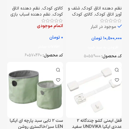
سبز ۳۷*۴۰
نظم دهنده اتاق کودک
,
شلف و
کالای کودک
,
نظم دهنده اتاق
آویز اتاق کودک
,
کالای کودک
کودک
,
نظم دهنده اسباب بازی
اتمام موجودی
موجود در انبار
تومان
تومان
اطلاعات بیشتر
افزودن به سبد خرید
کد محصول:
60570460
کد محصول:
50559000
قفل ایمنی کشو چندگانه 2
ست 2 تایی سبد پارچه ای ایکیا
عددی ایکیا UNDVIKA سفید
LEN سبز/خاکستری روشن