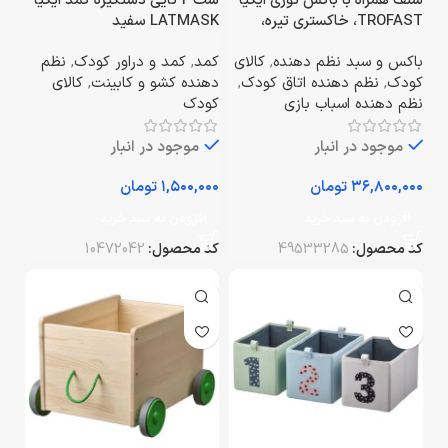
شلف همراه با باکس توری ایکیا
ست 2 تایی دستگیره کمد ایکیا
TROFAST، خاکستری تیره،
LATMASK سفید
32x44x52 سانتی‌متر
باکس و سبد نظم دهنده
,
کالای
کمد
,
کمد و دراور کودک
,
نظم
کودک
,
نظم دهنده اتاق کودک
,
دهنده کشو و کابینت
,
کالای
نظم دهنده اسباب بازی
کودک
موجود در انبار
موجود در انبار
تومان
تومان
افزودن به سبد خرید
افزودن به سبد خرید
کد محصول:
49533285
کد محصول:
10472042