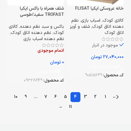
خانه عروسکی ایکیا FLISAT
شلف همراه با باکس ایکیا
TROFAST سفید/طوسی
کالای کودک
,
اسباب بازی
,
نظم
دهنده اتاق کودک
,
شلف و آویز
باکس و سبد نظم دهنده
,
کالای
اتاق کودک
کودک
,
نظم دهنده اتاق کودک
,
نظم دهنده اسباب بازی
موجود در انبار
اتمام موجودی
تومان
تومان
افزودن به سبد خرید
اطلاعات بیشتر
کد محصول:
90515269
کد محصول:
09328649
10
9
…
7
6
5
4
3
2
1
←
→
11