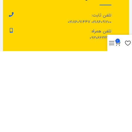
تلفن ثابت:
02186091200 02186091447
تلفن همراه:
09306622276
0
تمام حقوق این سایت مربوط به فروشگاه زردان می باشد