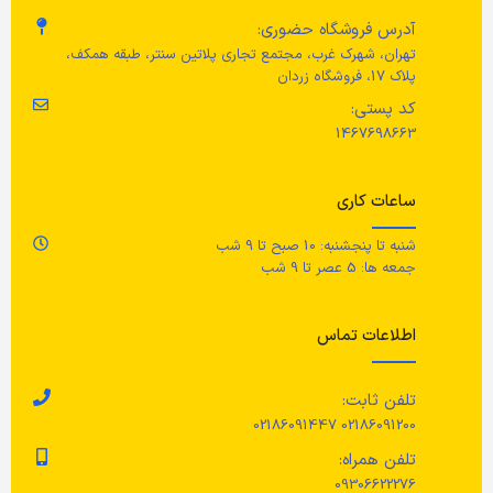
آدرس فروشگاه حضوری:
تهران، شهرک غرب، مجتمع تجاری پلاتین سنتر، طبقه همکف،
پلاک 17، فروشگاه زردان
کد پستی:
1467698663
ساعات کاری
شنبه تا پنجشنبه: 10 صبح تا 9 شب
جمعه ها: 5 عصر تا 9 شب
اطلاعات تماس
تلفن ثابت:
02186091200 02186091447
تلفن همراه:
09306622276