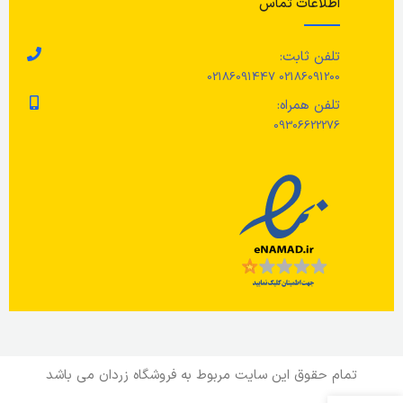
اطلاعات تماس
پا
مل
و 
رو
تلفن ثابت:
تم
02186091200 02186091447
پا
در
تلفن همراه:
09306622276
تمام حقوق این سایت مربوط به فروشگاه زردان می باشد