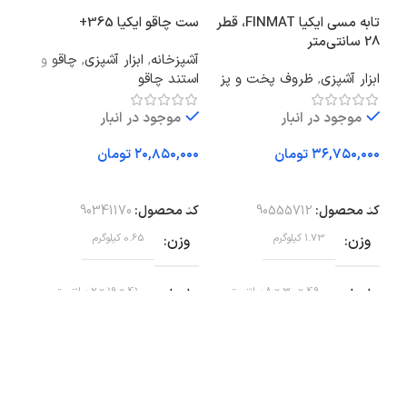
تابه مسی ایکیا FINMAT، قطر
ست چاقو ایکیا 365+
باک
28 سانتی‌متر
آشپزخانه
,
ابزار آشپزی
,
چاقو و
x10x15
ابزار آشپزی
,
ظروف پخت و پز
استند چاقو
آشپز
موجود در انبار
موجود در انبار
تومان
تومان
افزودن به سبد خرید
افزودن به سبد خرید
اف
کد محصول:
90555712
کد محصول:
90341170
کد 
وزن
1.73 کیلوگرم
وزن
0.65 کیلوگرم
وز
ابعاد
49 × 30 × 8 سانتیمتر
ابعاد
41 × 19 × 2 سانتیمتر
اب
قطر
28 سانتی متر
طول چاقوی بزرگ
بر
تیغه : چاقوی آشپزی 20 سانتی متری
ارتفاع
5 سانتی متر
وض