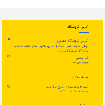
(طول کل 33 سانتی متر)
طول (با احتساب دسته‌)
ار
طول چاقوی متوسط
50 سانتی متر
تیغه: چاقوی آشپزی 16 سانتی متری
ط
آدرس فروشگاه
(طول 29 سانتی متری)
جنس بدنه
ع
آدرس فروشگاه حضوری:
طول چاقوی کوچک
تهران، شهرک غرب، مجتمع تجاری پلاتین سنتر، طبقه همکف،
آلومینیوم، استیل ضد زنگ، مس
پلاک 17، فروشگاه زردان
تیغه : 14 سانتی متری (طول 25
رن
سانتی متری)
کد پستی:
جنس دسته‌ و پرچ
1467698663
ج
جنس
استیل ضد زنگ
استیل ضد زنگ
ساعات کاری
پلا
شنبه تا پنجشنبه: 10 صبح تا 9 شب
جمعه ها: 5 عصر تا 9 شب
مر
می