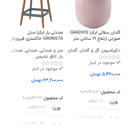
گلدان سفالی ایکیا GRADVIS
صندلی بار ایکیا مدل
صورتی ارتفاع 21 سانتی متر
GRONSTA خاکستری فیروزه‌ای
۶۴ سانتی‌متر
33×33 سانتی‌مت
دکوراسیون
,
گل و گلدان
,
گلدان
میز و صندلی
,
صندلی
,
صندلی
سرو
بار
,
اتاق نشیمن
دست
آشپز
موجود در انبار
موجود در انبار
فعا
تومان
تومان
افزودن به سبد خرید
افزودن به سبد خرید
کد محصول:
60334703
اف
کد محصول:
60554634
وزن
1.11 کیلوگرم
کد 
وزن
5.08 کیلوگرم
وز
ابعاد
22 × 15 × 15 سانتیمتر
ابعاد
49 × 48 × 15 سانتیمتر