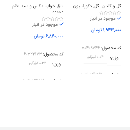
سفید
گل و گلدان
,
گل
,
دکوراسیون
اتاق خواب
,
باکس و سبد نظم
آشپز
دهنده
نظم
موجود در انبار
موجود در انبار
تومان
تومان
افزودن به سبد خرید
افزودن به سبد خرید
اف
کد محصول:
50409746
کد محصول:
60322173
کد 
وزن
0.04 کیلوگرم
وزن
0.32 کیلوگرم
وز
ابعاد
61 × 24 سانتیمتر
ابعاد
16 × 36 سانتیمتر
اب
ارتفاع
60 سانتی متر
ارتفاع
ج
جنس گیاه
32 سانتی متر/ حداقل ارتفاع: 18
سانتی متر
در
100٪ پلی استر (100٪ بازیافت)،
پلاستیک پلی اتیلن، فولاد