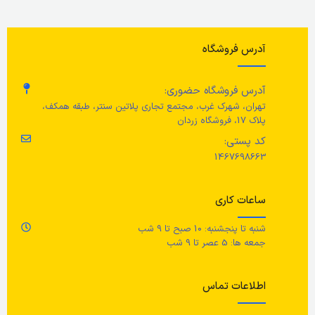
قطر
25 سانتی متر
جن
رنگ
سفید
با
جنس محصول
آدرس فروشگاه
مراقبت ها
جن
علف دریایی، لاک شفاف
آدرس فروشگاه حضوری:
تهران، شهرک غرب، مجتمع تجاری پلاتین سنتر، طبقه همکف،
با یک پارچه خشک و تمیز پاک کنید.
تخ
پلاک 17، فروشگاه زردان
مراقبت
اک
کد پستی:
1467698663
با یک پارچه خشک تمیز کنید.
ع
ساعات کاری
عم
شنبه تا پنجشنبه: 10 صبح تا 9 شب
جمعه ها: 5 عصر تا 9 شب
ار
اطلاعات تماس