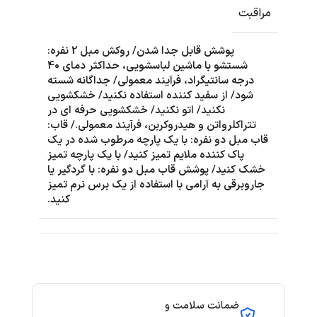
مراقبت
پوشش قابل جدا شدن/ روکش مبل 2 نفره:
شستشو با ماشین لباسشویی، حداکثر دمای 40
درجه سانتیگراد، فرآیند معمولی/ جداگانه شسته
شود/ از سفید کننده استفاده نکنید/ خشکشویی
نکنید/ اتو نکنید/ خشکشویی حرفه ای در
تتراکلرواتن و هیدروکربن، فرآیند معمولی./ قاب:
قاب مبل دو نفره: با یک پارچه مرطوب شده در یک
پاک کننده ملایم تمیز کنید/ با یک پارچه تمیز
خشک کنید/ پوشش قاب مبل دو نفره: با گردگیر یا
جاروبرقی به آرامی با استفاده از یک برس نرم تمیز
کنید.
ضمانت سلامت و