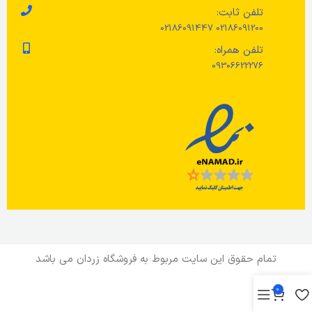
تلفن ثابت:
02186091200 02186091447
تلفن همراه:
09306622276
تمام حقوق این سایت مربوط به فروشگاه زردان می باشد
0