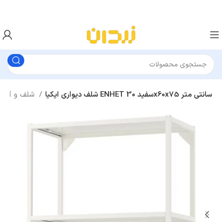
شلف دیواری ایکیا ENHET سفید 30x60x75 سانتی متر
شلف و آویز