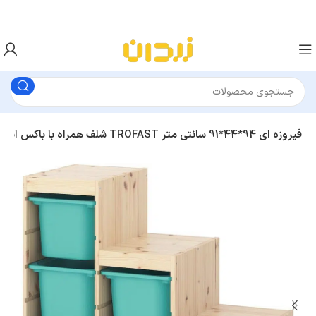
شلف همراه با باکس ایکیا TROFAST فیروزه ای 94*44*91 سانتی متر