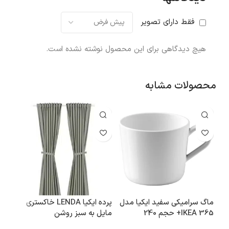
فقط دارای تصویر
هیچ دیدگاهی برای این محصول نوشته نشده است.
محصولات مشابه
ماگ سرامیکی سفید ایکیا مدل
پرده ایکیا LENDA خاکستری
شمع
IKEA 365+ حجم 240
مایل به سبز روشن
میلی‌لیتر
تازه/