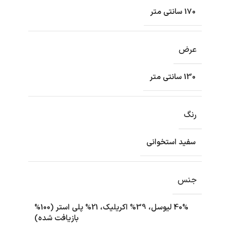
170 سانتی متر
عرض
130 سانتی متر
رنگ
سفید استخوانی
جنس
40% لیوسل، 39% اکریلیک، 21% پلی استر (100%
بازیافت شده)