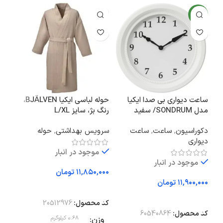
جدید
ساعت دیواری بی صدا ایکیا
حوله لباسی ایکیا BJÄLVEN،
جا ص
مدل SONDRUM/ سفید
رنگ بژ، سایز L/XL
سرو
دکوراسیون
,
ساعت
,
ساعت
سرویس بهداشتی
,
حوله
دیواری
موجود در انبار
موجود در انبار
تومان
اف
تومان
افزودن به سبد خرید
کد 
افزودن به سبد خرید
کد محصول:
20512976
وز
کد محصول:
60540864
وزن
0.68 کیلوگرم