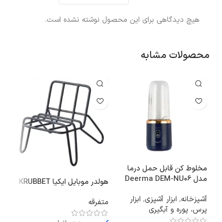
هیچ دیدگاهی برای این محصول نوشته نشده است.
محصولات مشابه
مخلوط‌ کن قابل‌ حمل درما
مدل Deerma DEM-NU06
هولدر موبایل ایکیا KRUBBET
سان
آشپزخانه
,
ابزار آشپزی
,
ابزار
اتا
متفرقه
پرس، پوره و آبگیری