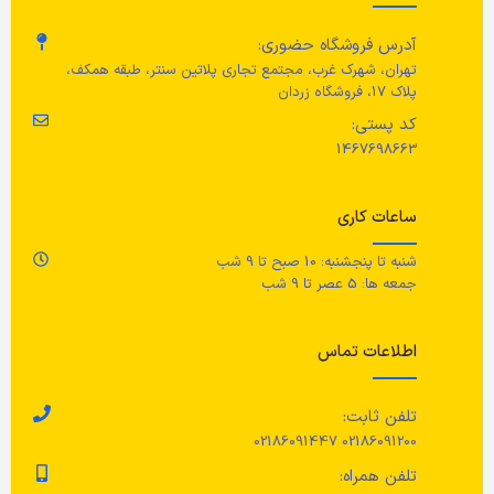
وزن
تخ
عرض
10 سانتی متر
آدرس فروشگاه حضوری:
توان
۱۴۰ وات
تهران، شهرک غرب، مجتمع تجاری پلاتین سنتر، طبقه همکف،
جن
پلاک 17، فروشگاه زردان
رنگ
مشکی
کد پستی:
باتری
1500 میلی آمپر
تخ
1467698663
جن
حجم
400 میلی لیتر
ساعات کاری
تخ
جنس محصول
شنبه تا پنجشنبه: 10 صبح تا 9 شب
جمعه ها: 5 عصر تا 9 شب
ع
تیغه: استیل ضد زنگ ۳۰۴/ محفظه:
پلاستیک ABS
اطلاعات تماس
ط
مراقبت
تلفن ثابت:
ار
02186091200 02186091447
برای شستشو بطری، آب را درون آن
بریزید و سه بار دکمه روشن خاموش
تلفن همراه:
را بزنید تا بطری کامل تمیز شود. آب را