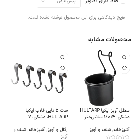
فقط دارای تصویر
هیچ دیدگاهی برای این محصول نوشته نشده است.
محصولات مشابه
سطل آویز ایکیا HULTARP
ست 5 تایی قلاب ایکیا
جاکف
مشکی، 14×16 سانتی‌متر
HULTARP، مشکی، 7
اتا
سانتی‌متر
آشپزخانه
,
شلف و آویز
رگال و آویز
,
آشپزخانه
,
شلف و
فعا
آویز