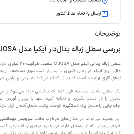
ضمانت سلامت و اصالت کالا
ارسال به تمام نقاط کشور
توضیحات
بررسی سطل زباله پدال‌دار آیکیا مدل MJOSA رنگ سفید سایز بزرگ
سطل زباله پدالی ایکیا مدل
MJOSA
سفید،
ظرفیت 30 لیتری
دارد
عالی برای اینکه در زمان آشپزی یا پس از شستشوی دست‌ها، آن‌ه
لولای گازی آرام‌بند
است که به آن کمک می‌کند به نرمی و آرامی حر
یک
سطل
داخل محفظه قرار دارد که به‌آسانی جدا می‌شود و د
مخزن را در دست بگیرید و تخلیه کنید، تنها با بیرون آوردن ای
جابه‌جایی راحت‌تر یک
دستگیره
کوچک پشت سطل‌آشغال قرار دارد.
این وسیله می‌تواند در مکان‌های مرطوب مانند
سرویس‌ بهداشتی،
طراحی زیبایی که این سطل دارد، می‌توانید درصورتی‌که درون کابین
گوشه آشپزخانه یا هرجایی که نیاز به استفاده از آن دارید، بگذارید.