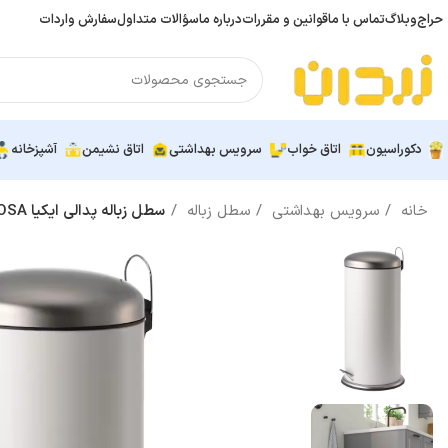
حراج
وبلاگ
تماس با ما
قوانین و مقررات
درباره ما
سؤالات متداول
سفارش واردات
دکوراسیون
اتاق خواب
سرویس بهداشتی
اتاق نشیمن
آشپزخانه
خانه
سرویس بهداشتی
سطل زباله
سطل زباله پدالی ایکیا MJOSA، سفید، 30 لیتری