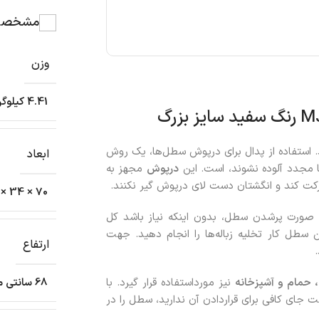
مشخصات
وزن
4.41 کیلوگرم
. استفاده از پدال برای درپوش سطل‌ها، یک روش
ابعاد
ا مجدد آلوده نشوند، است. این
درپوش
مجهز به
کت کند و انگشتان دست لای درپوش گیر نکنند.
70 × 34 × 34 سانتیمتر
ر صورت پرشدن سطل، بدون اینکه نیاز باشد کل
ن سطل کار تخلیه زباله‌ها را انجام دهید. جهت
ارتفاع
 حمام و آشپزخانه
نیز مورداستفاده قرار گیرد. با
68 سانتی متر
ت جای کافی برای قراردادن آن ندارید، سطل را در