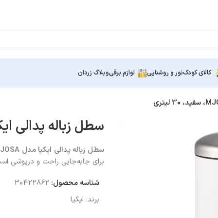
کالای کودک
نور و روشنایی
لوازم برقی
وبلاگ زردان
سطل زباله پدالی ایکیا MJOSA، سفید، 30 
سطل زباله پدالی ایکیا مدل
MJOSA
برای جابه‌جایی راحت و درپوشی است
شناسه محصول:
30422862
برند:
ایکیا