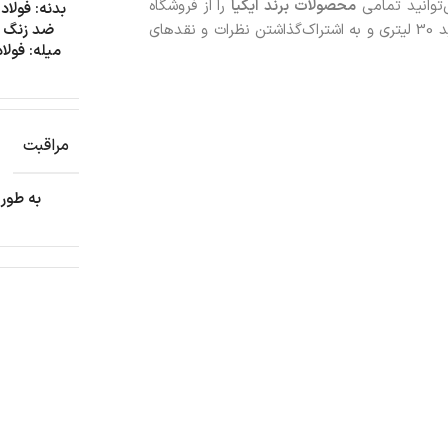
‌توانید تمامی
محصولات
برند ایکیا
را از فروشگاه
بدنه: فولاد
زردان سفارش دهید. با خريد سطل زباله پدالی ایکیا MJOSA سفید 30 لیتری و به اشتراک‌گذاشتن نظرات و نقدهای
ضد زنگ
میله: فولاد
مراقبت
به طور 