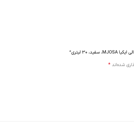
، 30 لیتری”
*
اری شده‌اند