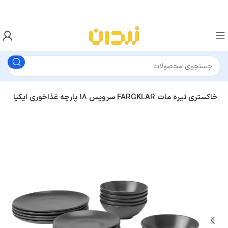
سرویس 18 پارچه غذاخوری ایکیا FARGKLAR خاکستری تیره مات
بشقاب و دیس