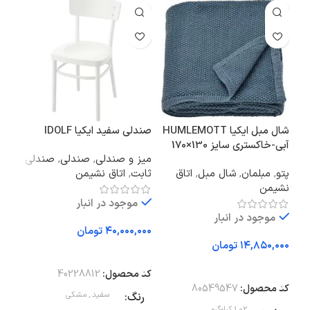
شال مبل ایکیا HUMLEMOTT
صندلی سفید ایکیا IDOLF
آبی-خاکستری سایز 130×170
میز و صندلی
,
صندلی
,
صندلی
36×56
پتو
,
مبلمان
,
شال مبل
,
اتاق
ثابت
,
اتاق نشیمن
دکو
نشیمن
موجود در انبار
موجود در انبار
تومان
تومان
افزودن به سبد خرید
اف
افزودن به سبد خرید
کد محصول:
40228812
کد 
کد محصول:
80549547
رنگ
سفید
,
مشکی
وز
1.02 کیلوگرم