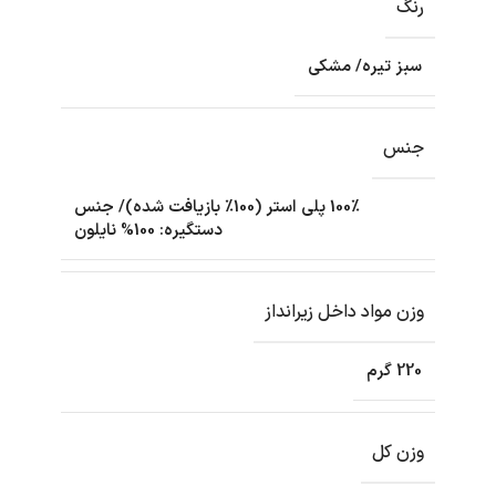
رنگ
سبز تیره/ مشکی
جنس
100٪ پلی استر (100٪ بازیافت شده)/ جنس
دستگیره: 100% نایلون
وزن مواد داخل زیرانداز
220 گرم
وزن کل