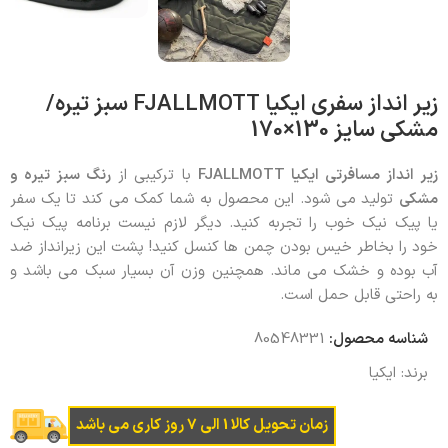
زیر انداز سفری ایکیا FJALLMOTT سبز تیره/
مشکی سایز 130×170
زیر انداز مسافرتی ایکیا FJALLMOTT
با ترکیبی از
رنگ سبز تیره و
مشکی
تولید می شود. این محصول به شما کمک می کند تا یک سفر
یا پیک نیک خوب را تجربه کنید. دیگر لازم نیست برنامه پیک نیک
خود را بخاطر خیس بودن چمن ها کنسل کنید! پشت این زیرانداز ضد
آب بوده و خشک می ماند. همچنین وزن آن بسیار سبک می باشد و
به راحتی قابل حمل است.
شناسه محصول:
80548331
برند:
ایکیا
زمان تحویل کالا 1 الی 7 روز کاری می باشد