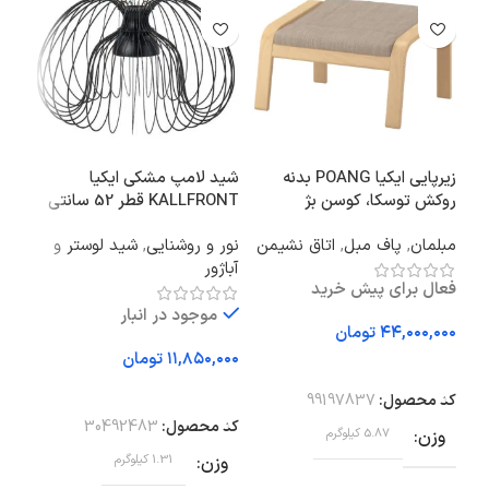
زیرپایی ایکیا POANG بدنه
شید لامپ مشکی ایکیا
کاور
روکش توسکا، کوسن بژ
KALLFRONT قطر 52 سانتی
Hillared
متر
50×50
مبلمان
,
پاف مبل
,
اتاق نشیمن
نور و روشنایی
,
شید لوستر و
مبل
آباژور
اتا
فعال برای پیش خرید
موجود در انبار
تومان
تومان
افزودن به سبد خرید
افزودن به سبد خرید
اف
کد محصول:
99197837
کد محصول:
30492483
کد 
وزن
5.87 کیلوگرم
وزن
1.31 کیلوگرم
وز