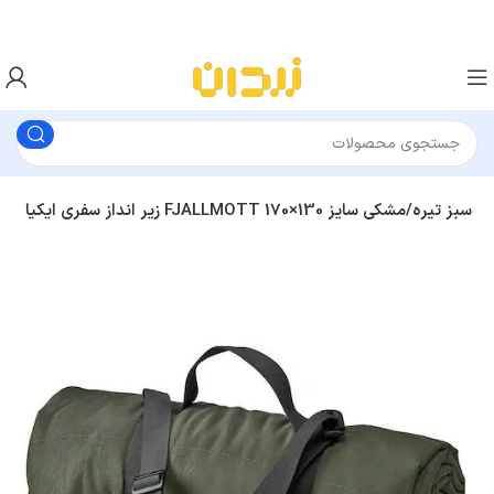
زیر انداز سفری ایکیا FJALLMOTT سبز تیره/مشکی سایز 130×170
پتو