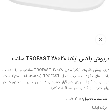
بزرگنمایی تصویر
درپوش باکس ایکیا 20×28 TROFAST سانت
درب پوش ظروف ایکیا مدل
TROFAST 20×28
سانتیمتر
با مناسب
باکس‌های نگهدارنده ایکیا مدل TROFAST (30×20سانتی متر) است.
می توانید آنها را روی هم قرار دهید و در عین حال از محتویات در
برابر کثیفی و گرد و غبار محافظت کنید.
شناسه محصول:
00091415
برند:
ایکیا