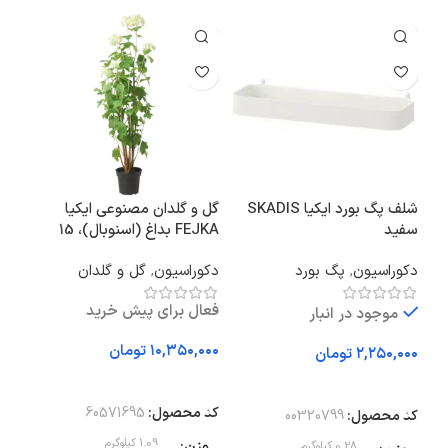
شلف پگ بورد ایکیا SKADIS
گل و گلدان مصنوعی ایکیا
حوله
سفید
FEJKA بداغ (اسنوبال)، 15
KSJON
سانتی‌متر
دکوراسیون
,
پگ بورد
دکوراسیون
,
گل و گلدان
سرو
فعال برای پیش خرید
موجود در انبار
تومان
تومان
افزودن به سبد خرید
افزودن به سبد خرید
اف
کد محصول:
60571695
کد محصول:
00320799
کد 
وزن
1.09 کیلوگرم
0.28 کیلوگرم